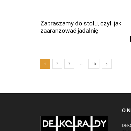
Zapraszamy do stołu, czyli jak
zaaranżować jadalnię
...
1
2
3
10
O 
DEKO