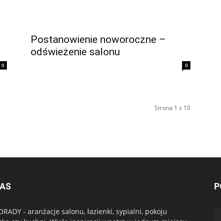
Postanowienie noworoczne –
odświeżenie salonu
0
0
Strona 1 z 10
NAS
P
RADY - aranżacje salonu, łazienki, sypialni, pokoju