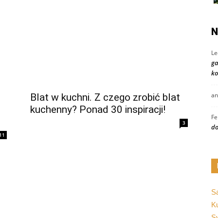
N
Le
ga
ko
an
Blat w kuchni. Z czego zrobić blat
kuchenny? Ponad 30 inspiracji!
Fe
3
do
11
S
K
Sy