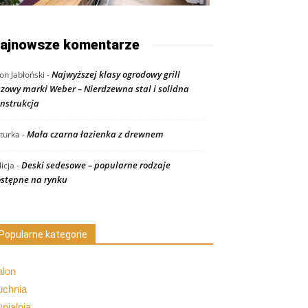
ajnowsze komentarze
Najwyższej klasy ogrodowy grill
on Jabłoński
-
zowy marki Weber – Nierdzewna stal i solidna
nstrukcja
Mała czarna łazienka z drewnem
turka
-
Deski sedesowe – popularne rodzaje
licja
-
stępne na rynku
Popularne kategorie
alon
uchnia
pialnia