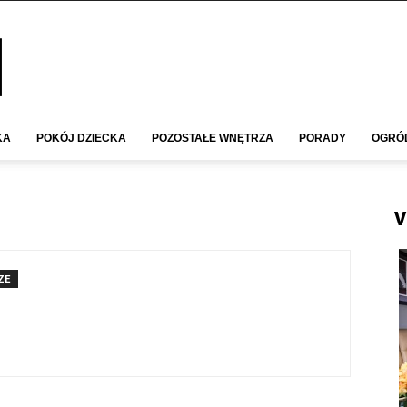
KA
POKÓJ DZIECKA
POZOSTAŁE WNĘTRZA
PORADY
OGRÓ
V
ZE