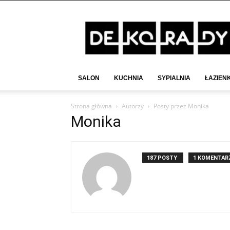
Deko-
Rady.pl
SALON
KUCHNIA
SYPIALNIA
ŁAZIEN
Strona główna
Autorzy
Posty przez Monika
Monika
187 POSTY
1 KOMENTAR