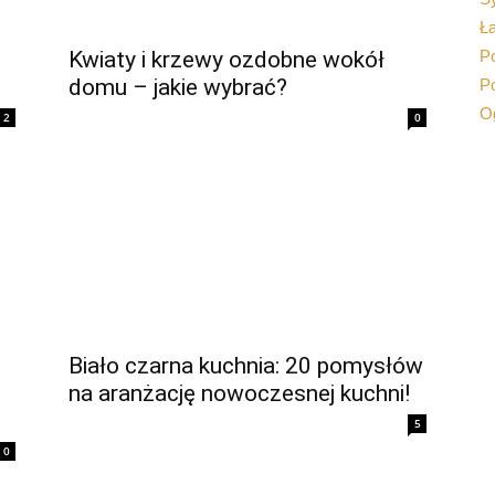
Ł
Kwiaty i krzewy ozdobne wokół
Po
domu – jakie wybrać?
P
O
2
0
Biało czarna kuchnia: 20 pomysłów
na aranżację nowoczesnej kuchni!
5
0