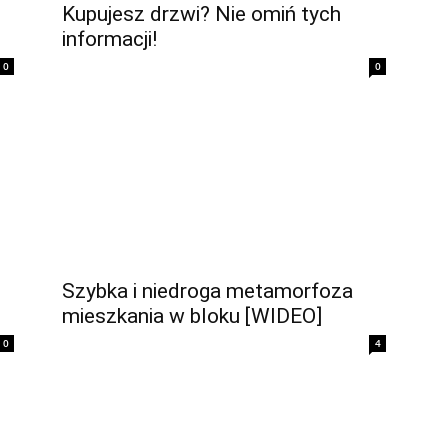
Kupujesz drzwi? Nie omiń tych
informacji!
0
0
Szybka i niedroga metamorfoza
mieszkania w bloku [WIDEO]
0
4