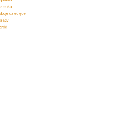
azienka
koje dziecięce
orady
gród