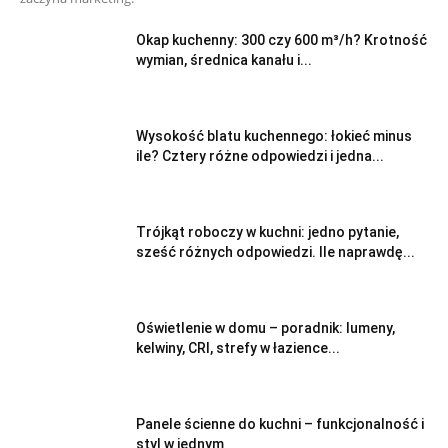
Okap kuchenny: 300 czy 600 m³/h? Krotność
wymian, średnica kanału i...
Wysokość blatu kuchennego: łokieć minus
ile? Cztery różne odpowiedzi i jedna...
Trójkąt roboczy w kuchni: jedno pytanie,
sześć różnych odpowiedzi. Ile naprawdę...
Oświetlenie w domu – poradnik: lumeny,
kelwiny, CRI, strefy w łazience...
Panele ścienne do kuchni – funkcjonalność i
styl w jednym