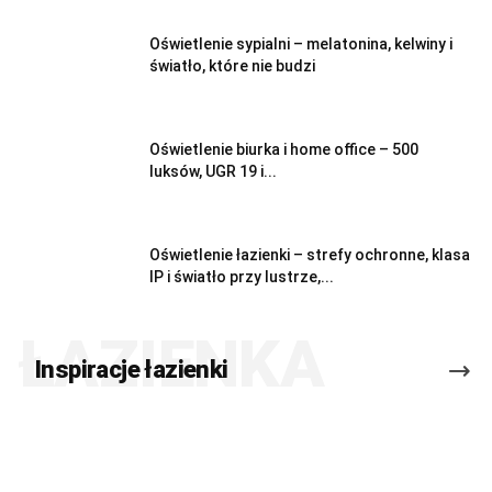
Oświetlenie sypialni – melatonina, kelwiny i
światło, które nie budzi
Oświetlenie biurka i home office – 500
luksów, UGR 19 i...
Oświetlenie łazienki – strefy ochronne, klasa
IP i światło przy lustrze,...
ŁAZIENKA
Inspiracje łazienki