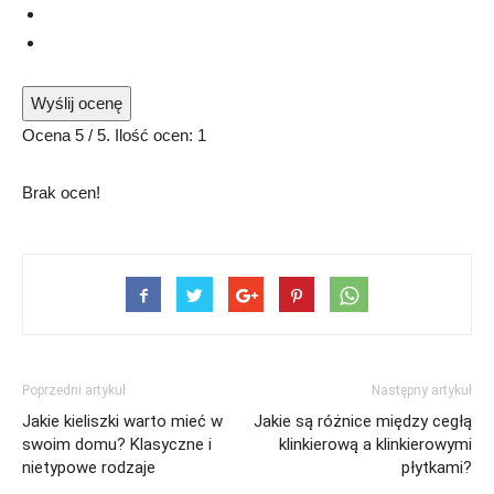
Wyślij ocenę
Ocena
5
/ 5. Ilość ocen:
1
Brak ocen!
Poprzedni artykuł
Następny artykuł
Jakie kieliszki warto mieć w
Jakie są różnice między cegłą
swoim domu? Klasyczne i
klinkierową a klinkierowymi
nietypowe rodzaje
płytkami?