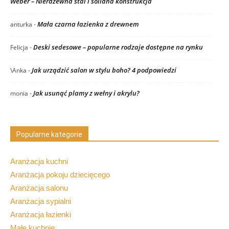
Weber – Nierdzewna stal i solidna konstrukcja
Mała czarna łazienka z drewnem
anturka
-
Deski sedesowe – popularne rodzaje dostępne na rynku
Felicja
-
Jak urządzić salon w stylu boho? 4 podpowiedzi
\Anka
-
Jak usunąć plamy z wełny i akrylu?
monia
-
Popularne kategorie
Aranżacja kuchni
Aranżacja pokoju dziecięcego
Aranżacja salonu
Aranżacja sypialni
Aranżacja łazienki
Małe kuchnie