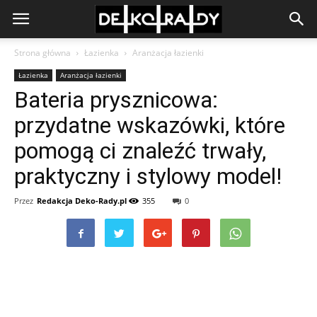
Strona główna
Łazienka
Aranżacja łazienki
Łazienka
Aranżacja łazienki
Bateria prysznicowa:
przydatne wskazówki, które
pomogą ci znaleźć trwały,
praktyczny i stylowy model!
Przez
Redakcja Deko-Rady.pl
355
0