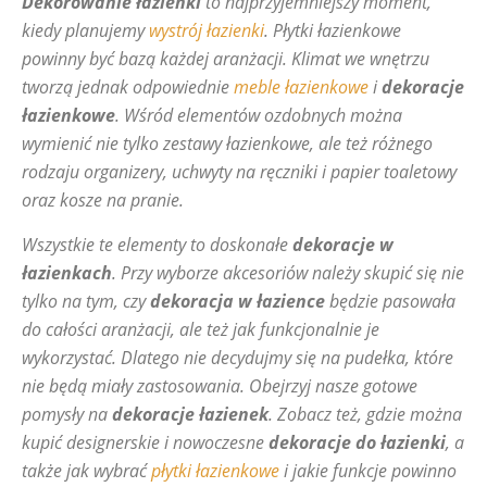
Dekorowanie łazienki
to najprzyjemniejszy moment,
kiedy planujemy
wystrój łazienki
. Płytki łazienkowe
powinny być bazą każdej aranżacji. Klimat we wnętrzu
tworzą jednak odpowiednie
meble łazienkowe
i
dekoracje
łazienkowe
. Wśród elementów ozdobnych można
wymienić nie tylko zestawy łazienkowe, ale też różnego
rodzaju organizery, uchwyty na ręczniki i papier toaletowy
oraz kosze na pranie.
Wszystkie te elementy to doskonałe
dekoracje w
łazienkach
. Przy wyborze akcesoriów należy skupić się nie
tylko na tym, czy
dekoracja w łazience
będzie pasowała
do całości aranżacji, ale też jak funkcjonalnie je
wykorzystać. Dlatego nie decydujmy się na pudełka, które
nie będą miały zastosowania. Obejrzyj nasze gotowe
pomysły na
dekoracje łazienek
. Zobacz też, gdzie można
kupić designerskie i nowoczesne
dekoracje do łazienki
, a
także jak wybrać
płytki łazienkowe
i jakie funkcje powinno