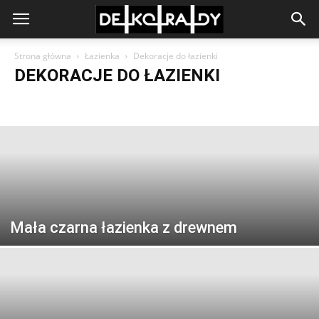
Strona główna
Łazienka
Dekoracje do łazienki
DEKORACJE DO ŁAZIENKI
Aranżacja łazienki
Ceramika i armatura
Dekoracje do łazienki
Kabiny prysznicowe
Mała łazienka
Meble do łazienki
Oświetlenie w łazience
Płytki do łazienki
Łazienka Retro
Mała czarna łazienka z drewnem