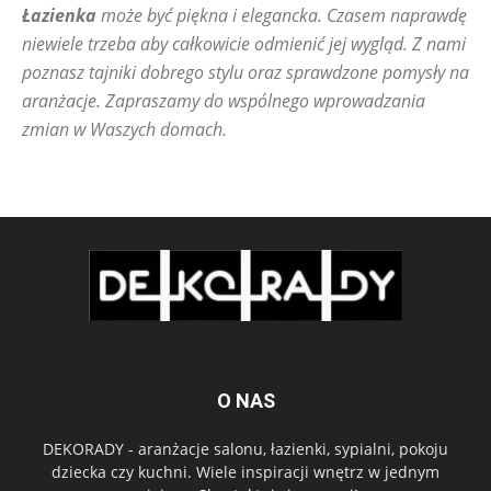
Łazienka
może być piękna i elegancka. Czasem naprawdę
niewiele trzeba aby całkowicie odmienić jej wygląd. Z nami
poznasz tajniki dobrego stylu oraz sprawdzone pomysły na
aranżacje. Zapraszamy do wspólnego wprowadzania
zmian w Waszych domach.
O NAS
DEKORADY - aranżacje salonu, łazienki, sypialni, pokoju
dziecka czy kuchni. Wiele inspiracji wnętrz w jednym