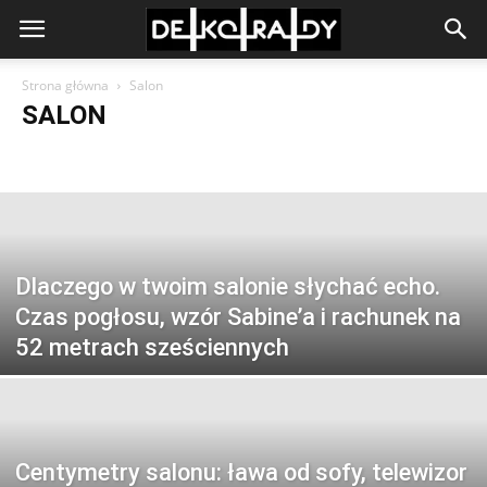
Strona główna
Salon
SALON
Aranżacja salonu
Dekoracja okien
Kolory do salonu
Meble do salonu
Oświetlenie do salonu
Podłoga w salonie
Salon z aneksem
Salon z jadalnią
Dlaczego w twoim salonie słychać echo.
Czas pogłosu, wzór Sabine’a i rachunek na
52 metrach sześciennych
Centymetry salonu: ława od sofy, telewizor