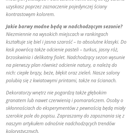
uzyskasz poprzez zaznaczenie pojedynczej ściany
kontrastowym kolorem.
Jakie barwy modne będą w nadchodzącym sezonie?
Niezmiennie na wysokich miejscach w rankingach
kształtuje się biel i jasna szarość – to absolutne klasyki. Do
łask powrócą także odcienie pasteli – turkus, jasny róż,
brzoskwinia i delikatny fiolet. Nadchodzący sezon wysunie
na pierwszy plan również odcienie natury, a należą do
nich: ciepłe brązy, beże, błękit oraz zieleń. Nasze salony
polubią się z kwiatowymi printami, także na ścianach.
Dekoratorzy wnętrz nie pogardzą także głębokim
granatem lub nawet czerwienią i pomarańczem. Osoby o
skłonnościach do eksperymentów z pewnością będą miały
szerokie pole do popisu. Zapraszamy do zapoznania się z
naszym artykułem odnośnie nadchodzących trendów
kolorystycznych.