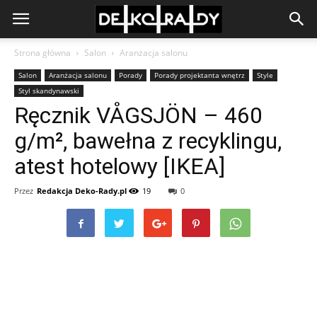
Strona główna
Salon
Aranżacja salonu
Salon
Aranżacja salonu
Porady
Porady projektanta wnętrz
Style
Styl skandynawski
Ręcznik VÅGSJÖN – 460
g/m², bawełna z recyklingu,
atest hotelowy [IKEA]
Przez
Redakcja Deko-Rady.pl
19
0