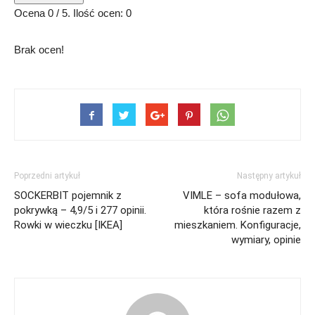
Ocena
0
/ 5. Ilość ocen:
0
Brak ocen!
Poprzedni artykuł
Następny artykuł
SOCKERBIT pojemnik z
VIMLE – sofa modułowa,
pokrywką – 4,9/5 i 277 opinii.
która rośnie razem z
Rowki w wieczku [IKEA]
mieszkaniem. Konfiguracje,
wymiary, opinie