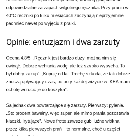
odpowiedzialne za zapach wilgotnego ręcznika. Przy praniu w
40°C ręczniki po kilku miesiącach zaczynają nieprzyjemnie
pachnieć nawet po wyjęciu z pralki.
Opinie: entuzjazm i dwa zarzuty
Ocena 4,8/5. „Ręcznik jest bardzo duży, można nim się
owinąć. Dobrze wchłania wodę, ale też szybko wysycha. To
był dobry zakup”. „Kupuję od lat. Trochę szkoda, że tak dobrze
znoszą upływający czas, bo przy każdej wizycie w IKEA mam
ochotę wrzucić je do koszyka”.
Są jednak dwa powtarzające się zarzuty. Pierwszy: pylenie.
„Sto procent bawełny, więc super, ale mimo prania pozostawia
kłaczki. Irytujące”. Nowe frotte zawsze gubi luźne włókna
przez kilka pierwszych prań – to normalne, choć u części