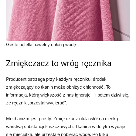
Gęste pętelki bawełny chłoną wodę
Zmiękczacz to wróg ręcznika
Producent ostrzega przy każdym ręczniku: środek
zmiękczający do tkanin może obniżyć chłonność. To
informacja, którą większość z nas ignoruje – i potem dziwi się,
że ręcznik „przestał wycierać”.
Mechanizm jest prosty. Zmiękczacz otula włókna cienką
warstwą substancji tłuszczowych. Tkanina w dotyku wydaje
się mięciutka, ale przestaje pobierać wodę. Po kilku