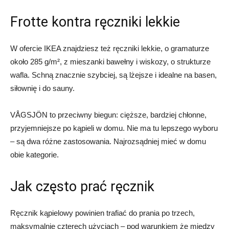
Frotte kontra ręczniki lekkie
W ofercie IKEA znajdziesz też ręczniki lekkie, o gramaturze
około 285 g/m², z mieszanki bawełny i wiskozy, o strukturze
wafla. Schną znacznie szybciej, są lżejsze i idealne na basen,
siłownię i do sauny.
VÅGSJÖN to przeciwny biegun: cięższe, bardziej chłonne,
przyjemniejsze po kąpieli w domu. Nie ma tu lepszego wyboru
– są dwa różne zastosowania. Najrozsądniej mieć w domu
obie kategorie.
Jak często prać ręcznik
Ręcznik kąpielowy powinien trafiać do prania po trzech,
maksymalnie czterech użyciach – pod warunkiem że między