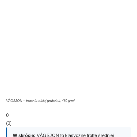
VÅGSJÖN – frotte średniej grubości, 460 g/m²
0
(
0
)
W skrócie:
VÅGSJÖN to klasyczne frotte średniej