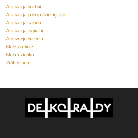
Aranżacja kuchni
Aranżacja pokoju dziecięcego
Aranżacja salonu
Aranżacja sypialni
Aranżacja łazienki
Małe kuchnie
Mała łazienka
Zrób to sam