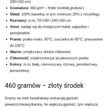
100×150 cm)
Gramatura:
460 g/m² – frotte średniej grubości
Skład:
100% bawełna, w tym minimum 20% z recyklingu
Rozmiary:
m.in. 70×140 i 100×150 cm
Atest:
nadaje się do mniejszych hoteli, zajazdów i
pensjonatów
Pranie:
pralka maks. 60°C; suszarka do 80°C; prasowanie
do 150°C
Ważne:
zmiękczacz obniża chłonność
Chłonność:
zwiększona już po pierwszym praniu
Kolory:
m.in. biały, ciemnoszary, różowy, jasnobeżowy,
jasnozielony
460 gramów – złoty środek
Gramy na metr kwadratowy wskazują gęstość
powierzchniową tkaniny. Im większa gęstość, tym większa