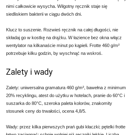
nimi całkowicie wysycha. Wilgotny ręcznik staje się
siedliskiem bakterii w ciągu dwóch dni.
Klucz to suszenie. Rozwieś ręcznik na całej długości, nie
składaj go w kostkę na drążku. W łazience bez okna włącz
wentylator na kilkanaście minut po kąpieli. Frotte 460 g/m²
potrzebuje kilku godzin, by wyschnąć na wskroś.
Zalety i wady
Zalety: uniwersalna gramatura 460 g/m², bawełna z minimum
20% recyklingu, atest do użytku w hotelach, pranie do 60°C i
suszarka do 80°C, szeroka paleta kolorów, znakomity
stosunek ceny do trwałości, ocena 4,8/5.
Wady: przez kilka pierwszych prań gubi kłaczki; pętelki frotte
łatwo zaciągnąć; schnie wolniej niż ręczniki lekkie. Liczba