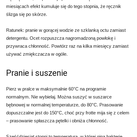
miesiącach efekt kumuluje się do tego stopnia, że ręcznik
ślizga się po skórze.
Ratunek: pranie w gorącej wodzie ze szklanką octu zamiast
detergentu. Ocet rozpuszcza nagromadzoną powłokę i
przywraca chłonność. Powtórz raz na kilka miesięcy zamiast
używać zmiękczacza w ogóle.
Pranie i suszenie
Pierz w pralce w maksymalnie 60°C na programie
normalnym. Nie wybielaj. Można suszyć w suszarce
bębnowej w normalnej temperaturze, do 80°C. Prasowanie
dopuszczalne jest do 150°C, choć przy frotte mija się z celem
– prasowanie spłaszcza pętelki i obniża chłonność.
Sześćdziesiąt stopni to temperatura, w której giną bakterie