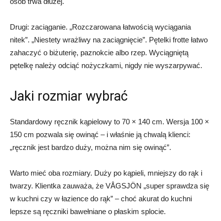
osób trwa dłużej.
Drugi: zaciąganie. „Rozczarowana łatwością wyciągania
nitek”. „Niestety wrażliwy na zaciągnięcie”. Pętelki frotte łatwo
zahaczyć o biżuterię, paznokcie albo rzep. Wyciągniętą
pętelkę należy odciąć nożyczkami, nigdy nie wyszarpywać.
Jaki rozmiar wybrać
Standardowy ręcznik kąpielowy to 70 × 140 cm. Wersja 100 ×
150 cm pozwala się owinąć – i właśnie ją chwalą klienci:
„ręcznik jest bardzo duży, można nim się owinąć”.
Warto mieć oba rozmiary. Duży po kąpieli, mniejszy do rąk i
twarzy. Klientka zauważa, że VÅGSJÖN „super sprawdza się
w kuchni czy w łazience do rąk” – choć akurat do kuchni
lepsze są ręczniki bawełniane o płaskim splocie.