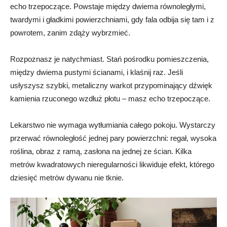
echo trzepoczące. Powstaje między dwiema równoległymi,
twardymi i gładkimi powierzchniami, gdy fala odbija się tam i z
powrotem, zanim zdąży wybrzmieć.
Rozpoznasz je natychmiast. Stań pośrodku pomieszczenia,
między dwiema pustymi ścianami, i klaśnij raz. Jeśli
usłyszysz szybki, metaliczny warkot przypominający dźwięk
kamienia rzuconego wzdłuż płotu – masz echo trzepoczące.
Lekarstwo nie wymaga wytłumiania całego pokoju. Wystarczy
przerwać równoległość jednej pary powierzchni: regał, wysoka
roślina, obraz z ramą, zasłona na jednej ze ścian. Kilka
metrów kwadratowych nieregularności likwiduje efekt, którego
dziesięć metrów dywanu nie tknie.