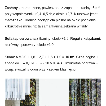
Zasłony
zmarszczone, powieszone z zapasem tkaniny: 6 m²
przy współczynniku 0,4–0,5 daje około +2,7. Kluczowa jest tu
marszczka. Tkanina naciągnięta płasko na oknie pochłania
kilkukrotnie mniej niż ta sama tkanina zebrana w fałdy.
Sofa tapicerowana
z tkaniny: około +1,5.
Regał z książkami
,
nierówny i porowaty: około +1,0.
Suma: A ≈ 3,0 + 1,8 + 2,7 + 1,5 + 1,0 =
10 m²
. Czas pogłosu
spada do T = 0,161 × 52 / 10 ≈
0,84 s
. Trzykrotna poprawa – i
wciąż słyszalny ogon przy każdym klaśnięciu.