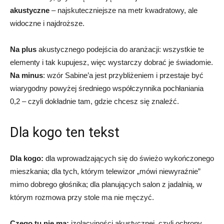
akustyczne
– najskuteczniejsze na metr kwadratowy, ale
widoczne i najdroższe.
Na plus
akustycznego podejścia do aranżacji: wszystkie te
elementy i tak kupujesz, więc wystarczy dobrać je świadomie.
Na minus
: wzór Sabine’a jest przybliżeniem i przestaje być
wiarygodny powyżej średniego współczynnika pochłaniania
0,2 – czyli dokładnie tam, gdzie chcesz się znaleźć.
Dla kogo ten tekst
Dla kogo:
dla wprowadzających się do świeżo wykończonego
mieszkania; dla tych, którym telewizor „mówi niewyraźnie”
mimo dobrego głośnika; dla planujących salon z jadalnią, w
którym rozmowa przy stole ma nie męczyć.
Czego tu nie ma:
izolacyjności akustycznej, czyli ochrony