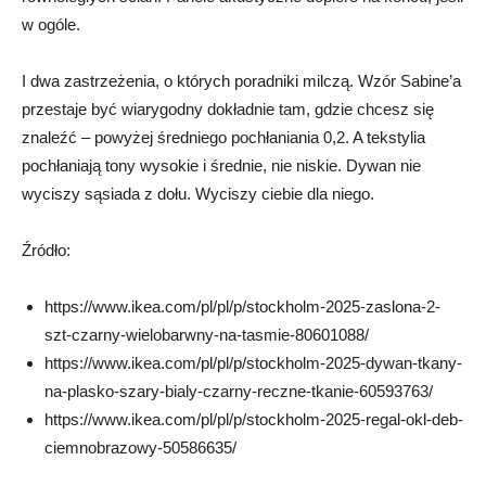
w ogóle.
I dwa zastrzeżenia, o których poradniki milczą. Wzór Sabine’a
przestaje być wiarygodny dokładnie tam, gdzie chcesz się
znaleźć – powyżej średniego pochłaniania 0,2. A tekstylia
pochłaniają tony wysokie i średnie, nie niskie. Dywan nie
wyciszy sąsiada z dołu. Wyciszy ciebie dla niego.
Źródło:
https://
www.ikea.com/pl/pl/p/stockholm-2025-zaslona-2-
szt-czarny-wielobarwny-na-tasmie-80601088/
https://
www.ikea.com/pl/pl/p/stockholm-2025-dywan-tkany-
na-plasko-szary-bialy-czarny-reczne-tkanie-60593763/
https://
www.ikea.com/pl/pl/p/stockholm-2025-regal-okl-deb-
ciemnobrazowy-50586635/