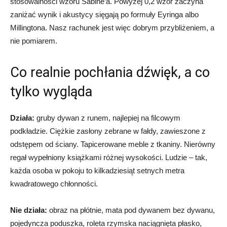
stosowalności wzoru Sabine’a. Powyżej 0,2 wzór zaczyna
zaniżać wynik i akustycy sięgają po formuły Eyringa albo
Millingtona. Nasz rachunek jest więc dobrym przybliżeniem, a
nie pomiarem.
Co realnie pochłania dźwięk, a co
tylko wygląda
Działa:
gruby dywan z runem, najlepiej na filcowym
podkładzie. Ciężkie zasłony zebrane w fałdy, zawieszone z
odstępem od ściany. Tapicerowane meble z tkaniny. Nierówny
regał wypełniony książkami różnej wysokości. Ludzie – tak,
każda osoba w pokoju to kilkadziesiąt setnych metra
kwadratowego chłonności.
Nie działa:
obraz na płótnie, mata pod dywanem bez dywanu,
pojedyncza poduszka, roleta rzymska naciągnięta płasko,