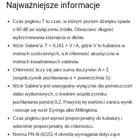
Najważniejsze informacje
Czas pogłosu T to czas, w którym poziom dźwięku spada
o 60 dB po wyłączeniu źródła. Obrazowo: długość
wybrzmiewania klaśnięcia w dłonie.
Wzór Sabine’a: T = 0,161 × V / A, gdzie V to kubatura w
metrach sześciennych, a A chłonność akustyczna w
metrach kwadratowych sabinów.
Chłonność liczy się jako suma iloczynów: A = Σ
(współczynnik pochłaniania α × powierzchnia S).
Wzór Sabine’a jest wiarygodny wyłącznie dla pomieszczeń
słabo wytłumionych, o średnim współczynniku
pochłaniania poniżej 0,2. Powyżej tej wartości zaniża wynik
i stosuje się wzór Eyringa albo Millingtona.
Czas pogłosu jest wprost proporcjonalny do kubatury i
odwrotnie proporcjonalny do chłonności.
Norma PN-B-02151-4 określa wymagania dotyczące