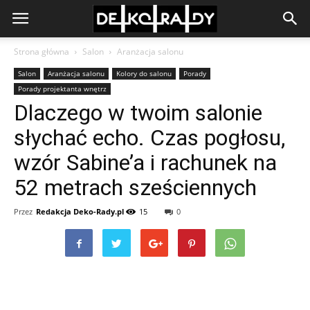
Strona główna
Salon
Aranżacja salonu
Salon
Aranżacja salonu
Kolory do salonu
Porady
Porady projektanta wnętrz
Dlaczego w twoim salonie
słychać echo. Czas pogłosu,
wzór Sabine’a i rachunek na
52 metrach sześciennych
Przez
Redakcja Deko-Rady.pl
15
0