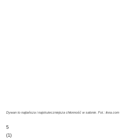
Dywan to najtańsza i najskuteczniejsza chłonność w salonie. Fot.: ikea.com
5
(
1
)