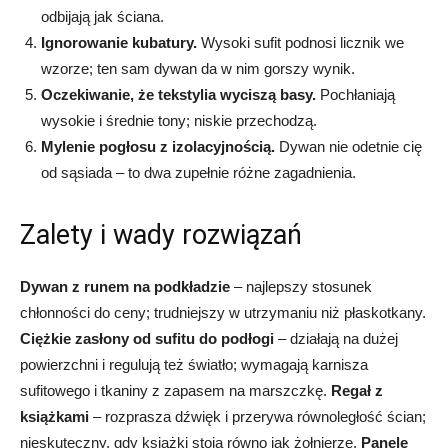
odbijają jak ściana.
Ignorowanie kubatury.
Wysoki sufit podnosi licznik we
wzorze; ten sam dywan da w nim gorszy wynik.
Oczekiwanie, że tekstylia wyciszą basy.
Pochłaniają
wysokie i średnie tony; niskie przechodzą.
Mylenie pogłosu z izolacyjnością.
Dywan nie odetnie cię
od sąsiada – to dwa zupełnie różne zagadnienia.
Zalety i wady rozwiązań
Dywan z runem na podkładzie
– najlepszy stosunek
chłonności do ceny; trudniejszy w utrzymaniu niż płaskotkany.
Ciężkie zasłony od sufitu do podłogi
– działają na dużej
powierzchni i regulują też światło; wymagają karnisza
sufitowego i tkaniny z zapasem na marszczkę.
Regał z
książkami
– rozprasza dźwięk i przerywa równoległość ścian;
nieskuteczny, gdy książki stoją równo jak żołnierze.
Panele