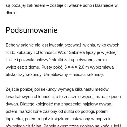
są poza jej zakresem – zostaje ci własne ucho i klaśnięcie w
dłonie.
Podsumowanie
Echo w salonie nie jest kwestią przewrażliwienia, tylko dwóch
liczb: kubatury i chłonności. Wzór Sabine’a łączy je w jednej
linijce i pozwala policzyć skutki zakupu dywanu, zanim
wyjdziesz z domu. Pusty pokój 5 × 4 × 2,6 m wybrzmiewa
blisko trzy sekundy. Umeblowany – niecałą sekundę.
Zejście poniżej pół sekundy wymaga kilkunastu metrów
kwadratowych chłonności, a to znacznie więcej, niż daje jeden
dywan. Dlatego kolejność ma znaczenie: najpierw dywan,
potem marszczone zasłony od sufitu do podłogi, potem
tapicerka, potem regał z książkami ustawiony w poprzek
równoległych ścian. Panele akustyczne dopiero na końcu, jeśli