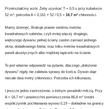
Przekształćmy wzór. Żeby uzyskać T = 0,5 s przy kubaturze
52 m³, potrzeba A = 0,161 × 52 / 0,5 =
16,7 m²
chłonności.
Mamy dziesięć. Brakuje prawie siedmiu metrów
kwadratowych sabinów, czyli mniej więcej: drugiego,
większego dywanu; pełnej ściany zasłon zamiast jednego
okna; dodatkowego fotela; oraz kilku metrów kwadratowych
paneli akustycznych albo miękkiej tapicerki na ścianie.
To jest właśnie odpowiedź na pytanie, dlaczego „dołożenie
dywanu” nigdy nie załatwia sprawy do końca. Dywan daje
niecałe dwa metry chłonności. Potrzeba ich kilkunastu.
I jeszcze jedno zastrzeżenie, o którym poradniki milczą. Przy
A = 16,7 m² i powierzchni pomieszczenia 86,8 m² średni
współczynnik pochłaniania wynosi 0,19 – dokładnie na granicy