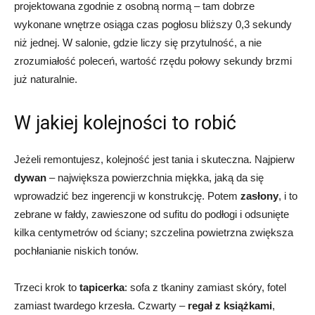
projektowana zgodnie z osobną normą – tam dobrze
wykonane wnętrze osiąga czas pogłosu bliższy 0,3 sekundy
niż jednej. W salonie, gdzie liczy się przytulność, a nie
zrozumiałość poleceń, wartość rzędu połowy sekundy brzmi
już naturalnie.
W jakiej kolejności to robić
Jeżeli remontujesz, kolejność jest tania i skuteczna. Najpierw
dywan
– największa powierzchnia miękka, jaką da się
wprowadzić bez ingerencji w konstrukcję. Potem
zasłony
, i to
zebrane w fałdy, zawieszone od sufitu do podłogi i odsunięte
kilka centymetrów od ściany; szczelina powietrzna zwiększa
pochłanianie niskich tonów.
Trzeci krok to
tapicerka
: sofa z tkaniny zamiast skóry, fotel
zamiast twardego krzesła. Czwarty –
regał z książkami
,