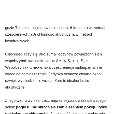
gdzie
T
to czas pogłosu w sekundach,
V
kubatura w metrach
sześciennych, a
A
chłonność akustyczna w metrach
kwadratowych.
Chłonność liczy się jako suma iloczynów powierzchni i ich
współczynników pochłaniania: A = α₁·S₁ + α₂·S₂ + …
Współczynnik α mówi, jaka część energii padającej fali nie
wraca do pomieszczenia. Jedynka oznacza otwarte okno –
dźwięk wychodzi i nie wraca. Zero to idealne lustro
akustyczne.
Z tego wzoru wynika rzecz najważniejsza dla urządzającego
salon:
pogłosu nie skraca się zmniejszaniem pokoju, tylko
dokładaniem chłonności
. A chłonność dokładają wyłącznie