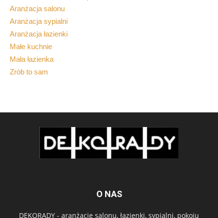
Aranżacja salonu
Aranżacja sypialni
Aranżacja łazienki
Małe kuchnie
Mała łazienka
Zrób to sam
O NAS
DEKORADY - aranżacje salonu, łazienki, sypialni, pokoju