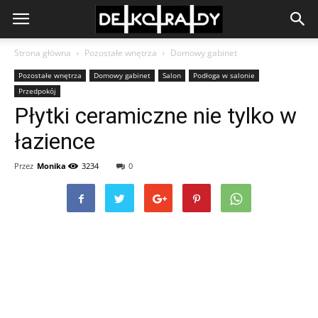
Strona główna
Pozostałe wnętrza
Domowy gabinet
Pozostałe wnętrza
Domowy gabinet
Salon
Podłoga w salonie
Przedpokój
Płytki ceramiczne nie tylko w
łazience
Przez
Monika
3234
0