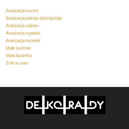
Aranżacja kuchni
Aranżacja pokoju dziecięcego
Aranżacja salonu
Aranżacja sypialni
Aranżacja łazienki
Małe kuchnie
Mała łazienka
Zrób to sam