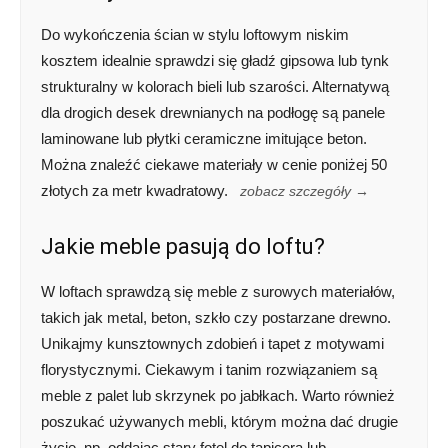
Do wykończenia ścian w stylu loftowym niskim
kosztem idealnie sprawdzi się gładź gipsowa lub tynk
strukturalny w kolorach bieli lub szarości. Alternatywą
dla drogich desek drewnianych na podłogę są panele
laminowane lub płytki ceramiczne imitujące beton.
Można znaleźć ciekawe materiały w cenie poniżej 50
złotych za metr kwadratowy.
zobacz szczegóły →
Jakie meble pasują do loftu?
W loftach sprawdzą się meble z surowych materiałów,
takich jak metal, beton, szkło czy postarzane drewno.
Unikajmy kunsztownych zdobień i tapet z motywami
florystycznymi. Ciekawym i tanim rozwiązaniem są
meble z palet lub skrzynek po jabłkach. Warto również
poszukać używanych mebli, którym można dać drugie
życie, np. oddając stary fotel do tapicera lub