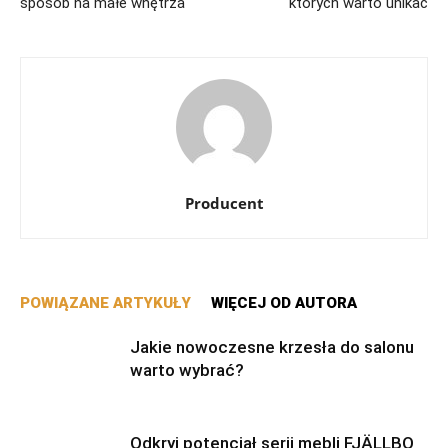
sposób na małe wnętrza
których warto unikać
Producent
POWIĄZANE ARTYKUŁY
WIĘCEJ OD AUTORA
Jakie nowoczesne krzesła do salonu
warto wybrać?
Odkryj potencjał serii mebli FJÄLLBO