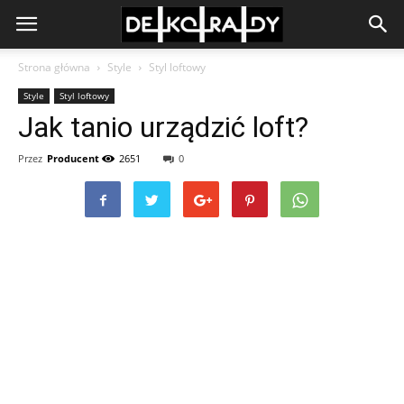
Strona główna
Style
Styl loftowy
Style
Styl loftowy
Jak tanio urządzić loft?
Przez
Producent
2651
0