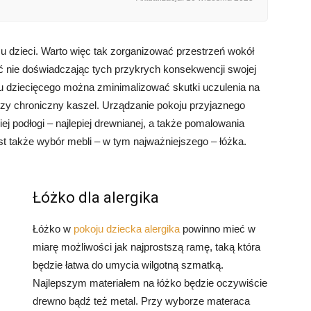
a u dzieci. Warto więc tak zorganizować przestrzeń wokół
ać nie doświadczając tych przykrych konsekwencji swojej
u dziecięcego można zminimalizować skutki uczulenia na
a czy chroniczny kaszel. Urządzanie pokoju przyjaznego
j podłogi – najlepiej drewnianej, a także pomalowania
jest także wybór mebli – w tym najważniejszego – łóżka.
.
Łóżko dla alergika
Łóżko w
pokoju dziecka alergika
powinno mieć w
miarę możliwości jak najprostszą ramę, taką która
będzie łatwa do umycia wilgotną szmatką.
Najlepszym materiałem na łóżko będzie oczywiście
drewno bądź też metal. Przy wyborze materaca