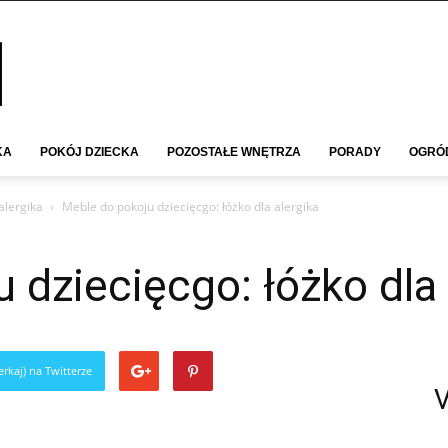
KA
POKÓJ DZIECKA
POZOSTAŁE WNĘTRZA
PORADY
OGRÓ
alergika
Meble do pokoju dziecięcgo: łóżko dla alergika
 dziecięcgo: łóżko dla 
rkaj) na Twitterze
V