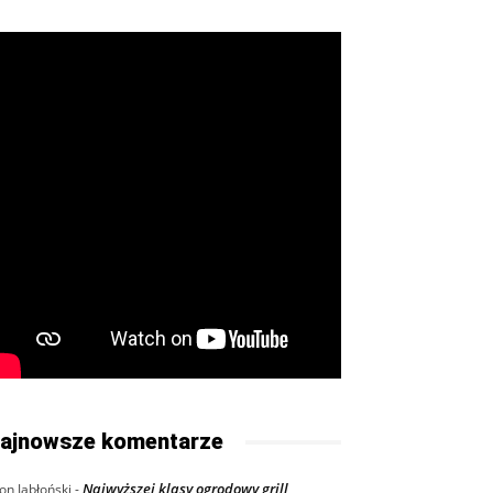
ajnowsze komentarze
Najwyższej klasy ogrodowy grill
on Jabłoński
-