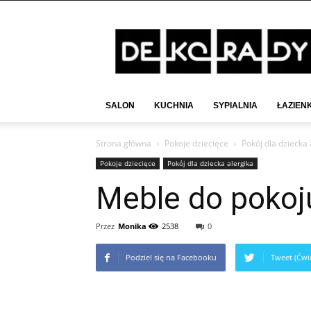
Deko-
Rady.pl
SALON
KUCHNIA
SYPIALNIA
ŁAZIEN
Strona główna
Pokoje dziecięce
Pokój dla dziecka 
Pokoje dziecięce
Pokój dla dziecka alergika
Meble do pokoju
Przez
Monika
2538
0
Podziel się na Facebooku
Tweet (Ćwie