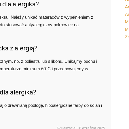
 dla alergika?
Ar
Ar
ateksu. Należy unikać materaców z wypełnieniem z
M
rto stosować antyalergiczny pokrowiec na
Ma
Z
cka z alergią?
nym, np. z poliestru lub silikonu. Unikajmy puchu i
 temperaturze minimum 60°C i przechowujemy w
dla alergika?
j o drewnianą podłogę, hipoalergiczne farby do ścian i
Aktualizacja: 16 września 2025