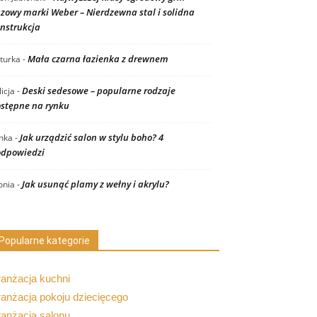
zowy marki Weber – Nierdzewna stal i solidna
nstrukcja
Mała czarna łazienka z drewnem
turka
-
Deski sedesowe – popularne rodzaje
licja
-
stępne na rynku
Jak urządzić salon w stylu boho? 4
nka
-
dpowiedzi
Jak usunąć plamy z wełny i akrylu?
nia
-
Popularne kategorie
ranżacja kuchni
anżacja pokoju dziecięcego
ranżacja salonu