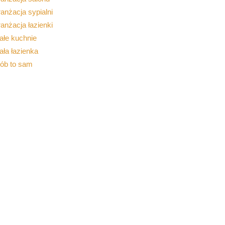
anżacja sypialni
anżacja łazienki
ałe kuchnie
ła łazienka
rób to sam