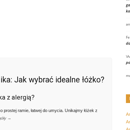
ga
ko
an
Fe
do
\A
po
mo
gika: Jak wybrać idealne łóżko?
a z alergią?
o prostej ramie, łatwej do umycia. Unikajmy łóżek z
A
góły →
Ar
A