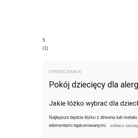
5
(
1
)
STRESZCZENIE AI
Pokój dziecięcy dla aler
Jakie łóżko wybrać dla dzieck
Najlepsze będzie łóżko z drewna lub metalu 
elementami tapicerowanymi.
zobacz szcze