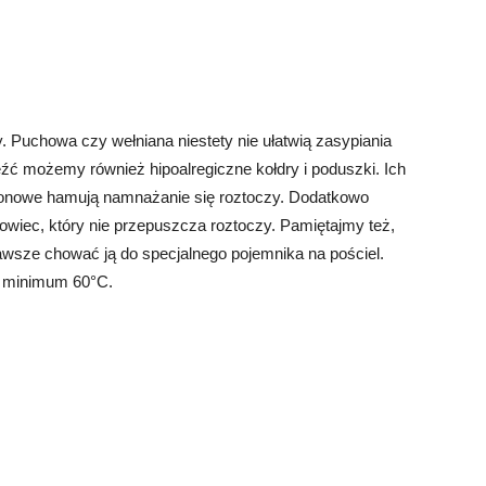
. Puchowa czy wełniana niestety nie ułatwią zasypiania
ć możemy również hipoalregiczne kołdry i poduszki. Ich
ilikonowe hamują namnażanie się roztoczy. Dodatkowo
iec, który nie przepuszcza roztoczy. Pamiętajmy też,
zawsze chować ją do specjalnego pojemnika na pościel.
ze minimum 60°C.