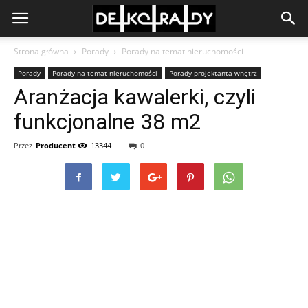
Strona główna
Porady
Porady na temat nieruchomości
Porady
Porady na temat nieruchomości
Porady projektanta wnętrz
Aranżacja kawalerki, czyli
funkcjonalne 38 m2
Przez
Producent
13344
0