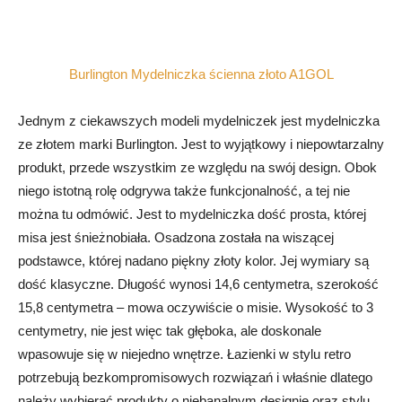
Burlington Mydelniczka ścienna złoto A1GOL
Jednym z ciekawszych modeli mydelniczek jest mydelniczka
ze złotem marki Burlington. Jest to wyjątkowy i niepowtarzalny
produkt, przede wszystkim ze względu na swój design. Obok
niego istotną rolę odgrywa także funkcjonalność, a tej nie
można tu odmówić. Jest to mydelniczka dość prosta, której
misa jest śnieżnobiała. Osadzona została na wiszącej
podstawce, której nadano piękny złoty kolor. Jej wymiary są
dość klasyczne. Długość wynosi 14,6 centymetra, szerokość
15,8 centymetra – mowa oczywiście o misie. Wysokość to 3
centymetry, nie jest więc tak głęboka, ale doskonale
wpasowuje się w niejedno wnętrze. Łazienki w stylu retro
potrzebują bezkompromisowych rozwiązań i właśnie dlatego
należy wybierać produkty o niebanalnym designie oraz stylu.