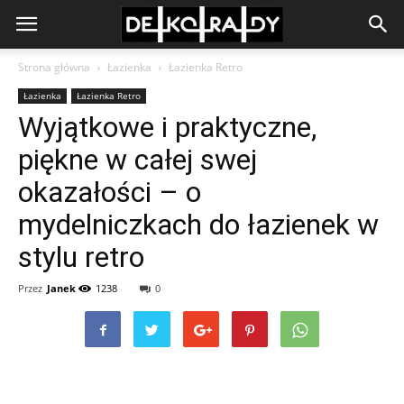
Strona główna
Łazienka
Łazienka Retro
Łazienka
Łazienka Retro
Wyjątkowe i praktyczne,
piękne w całej swej
okazałości – o
mydelniczkach do łazienek w
stylu retro
Przez
Janek
1238
0