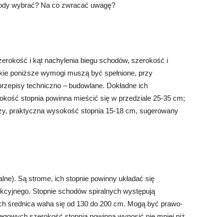
hody wybrać? Na co zwracać uwagę?
erokość i kąt nachylenia biegu schodów, szerokość i
tkie poniższe wymogi muszą być spełnione, przy
przepisy techniczno – budowlane. Dokładne ich
okość stopnia powinna mieścić się w przedziale 25-35 cm;
szy, praktyczna wysokość stopnia 15-18 cm, sugerowany
lne). Są strome, ich stopnie powinny układać się
kcyjnego. Stopnie schodów spiralnych występują
. Ich średnica waha się od 130 do 200 cm. Mogą być prawo-
iegowych szerokość stopnia powinna wynosić nie mniej niż