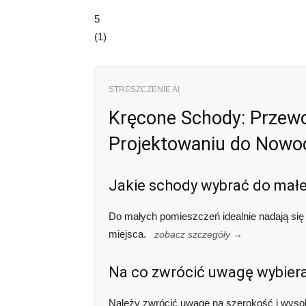
5
(
1
)
STRESZCZENIE AI
Kręcone Schody: Przewo
Projektowaniu do Nowo
Jakie schody wybrać do mał
Do małych pomieszczeń idealnie nadają się 
miejsca.
zobacz szczegóły →
Na co zwrócić uwagę wybier
Należy zwrócić uwagę na szerokość i wysoko