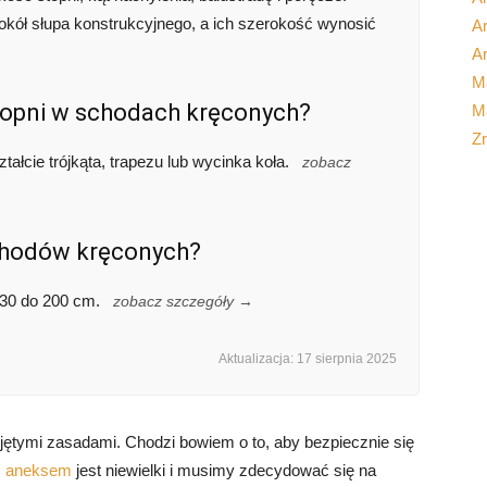
okół słupa konstrukcyjnego, a ich szerokość wynosić
Ar
Ar
M
stopni w schodach kręconych?
Ma
Z
ałcie trójkąta, trapezu lub wycinka koła.
zobacz
schodów kręconych?
130 do 200 cm.
zobacz szczegóły →
Aktualizacja: 17 sierpnia 2025
jętymi zasadami. Chodzi bowiem o to, aby bezpiecznie się
z aneksem
jest niewielki i musimy zdecydować się na