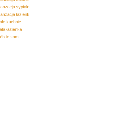
anżacja sypialni
anżacja łazienki
ałe kuchnie
ła łazienka
rób to sam