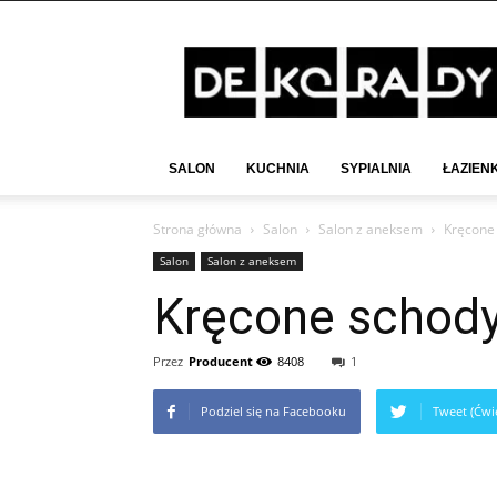
Deko-
Rady.pl
SALON
KUCHNIA
SYPIALNIA
ŁAZIEN
Strona główna
Salon
Salon z aneksem
Kręcone
Salon
Salon z aneksem
Kręcone schod
Przez
Producent
8408
1
Podziel się na Facebooku
Tweet (Ćwie