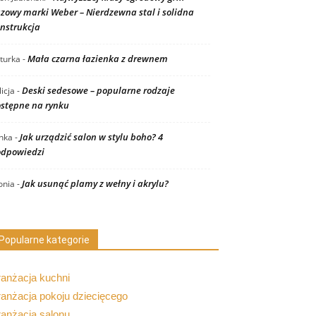
zowy marki Weber – Nierdzewna stal i solidna
nstrukcja
Mała czarna łazienka z drewnem
turka
-
Deski sedesowe – popularne rodzaje
licja
-
stępne na rynku
Jak urządzić salon w stylu boho? 4
nka
-
dpowiedzi
Jak usunąć plamy z wełny i akrylu?
nia
-
Popularne kategorie
ranżacja kuchni
anżacja pokoju dziecięcego
ranżacja salonu