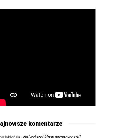
ajnowsze komentarze
Najwyższej klasy ogrodowy grill
on Jabłoński
-