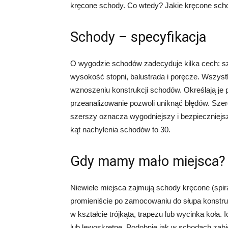
kręcone schody. Co wtedy? Jakie kręcone sc
Schody – specyfikacja
O wygodzie schodów zadecyduje kilka cech: sz
wysokość stopni, balustrada i poręcze. Wszys
wznoszeniu konstrukcji schodów. Określają je 
przeanalizowanie pozwoli uniknąć błędów. Szer
szerszy oznacza wygodniejszy i bezpieczniej
kąt nachylenia schodów to 30.
Gdy mamy mało miejsca?
Niewiele miejsca zajmują schody kręcone (spira
promieniście po zamocowaniu do słupa konstru
w kształcie trójkąta, trapezu lub wycinka koła
lub lewoskrętne. Podobnie jak w schodach zab