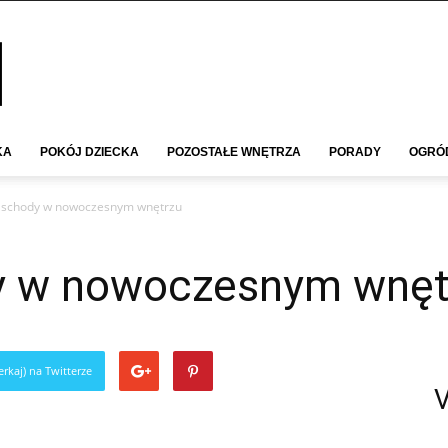
KA
POKÓJ DZIECKA
POZOSTAŁE WNĘTRZA
PORADY
OGRÓ
 schody w nowoczesnym wnętrzu
y w nowoczesnym wnęt
rkaj) na Twitterze
V