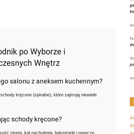
ga
ko
an
Fe
do
dnik po Wyborze i
\A
czesnych Wnętrz
po
mo
ego salonu z aneksem kuchennym?
schody kręcone (spiralne), które zajmują niewiele
A
ając schody kręcone?
Ar
ść stopni, kąt nachylenia, balustradę i poręcze.
A