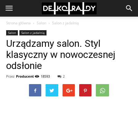
Strona główna
Salon
Salon z jadalnią
Salon
Salon z jadalnią
Urządzamy salon. Styl
klasyczny w nowoczesnej
odsłonie
Przez
Producent
18593
2