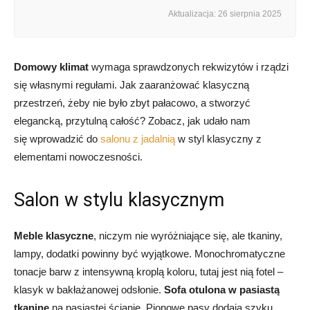
Aktualizacja: 26 sierpnia 2025
Domowy klimat
wymaga sprawdzonych rekwizytów i rządzi
się własnymi regułami. Jak zaaranżować klasyczną
przestrzeń, żeby nie było zbyt pałacowo, a stworzyć
elegancką, przytulną całość? Zobacz, jak udało nam
się wprowadzić do
salonu z jadalnią
w styl klasyczny z
elementami nowoczesności.
Salon w stylu klasycznym
Meble klasyczne
, niczym nie wyróżniające się, ale tkaniny,
lampy, dodatki powinny być wyjątkowe. Monochromatyczne
tonacje barw z intensywną kroplą koloru, tutaj jest nią fotel –
klasyk w bakłażanowej odsłonie.
Sofa otulona w pasiastą
tkaninę
na pasiastej ścianie. Pionowe pasy dodają szyku.