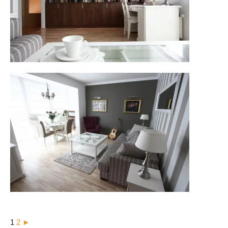
1
2
►