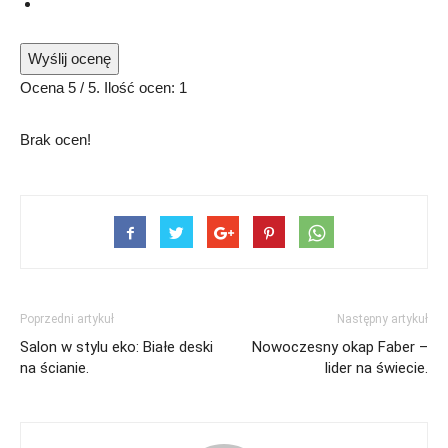
Wyślij ocenę
Ocena
5
/ 5. Ilość ocen:
1
Brak ocen!
Poprzedni artykuł
Następny artykuł
Salon w stylu eko: Białe deski
Nowoczesny okap Faber –
na ścianie.
lider na świecie.