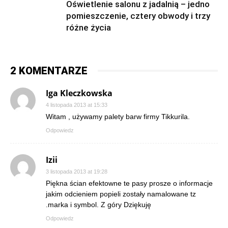
Oświetlenie salonu z jadalnią – jedno
pomieszczenie, cztery obwody i trzy
różne życia
2 KOMENTARZE
Iga Kleczkowska
4 listopada 2013 at 15:33
Witam , używamy palety barw firmy Tikkurila.
Odpowiedz
Izii
3 listopada 2013 at 19:28
Piękna ścian efektowne te pasy prosze o informacje
jakim odcieniem popieli zostały namalowane tz
.marka i symbol. Z góry Dziękuję
Odpowiedz