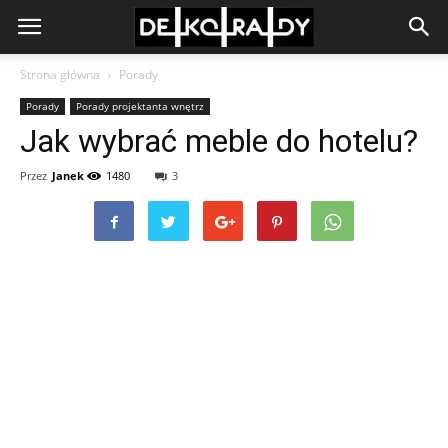
Strona główna
Porady
Porady
Porady projektanta wnętrz
Jak wybrać meble do hotelu?
Przez
Janek
1480
3