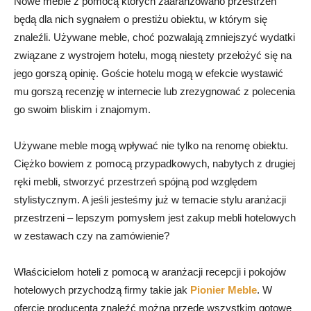
Nowe meble z pomocą których zaaranżowano przestrzeń
będą dla nich sygnałem o prestiżu obiektu, w którym się
znaleźli. Używane meble, choć pozwalają zmniejszyć wydatki
związane z wystrojem hotelu, mogą niestety przełożyć się na
jego gorszą opinię. Goście hotelu mogą w efekcie wystawić
mu gorszą recenzję w internecie lub zrezygnować z polecenia
go swoim bliskim i znajomym.
Używane meble mogą wpływać nie tylko na renomę obiektu.
Ciężko bowiem z pomocą przypadkowych, nabytych z drugiej
ręki mebli, stworzyć przestrzeń spójną pod względem
stylistycznym. A jeśli jesteśmy już w temacie stylu aranżacji
przestrzeni – lepszym pomysłem jest zakup mebli hotelowych
w zestawach czy na zamówienie?
Właścicielom hoteli z pomocą w aranżacji recepcji i pokojów
hotelowych przychodzą firmy takie jak
Pionier Meble
. W
ofercie producenta znaleźć można przede wszystkim gotowe