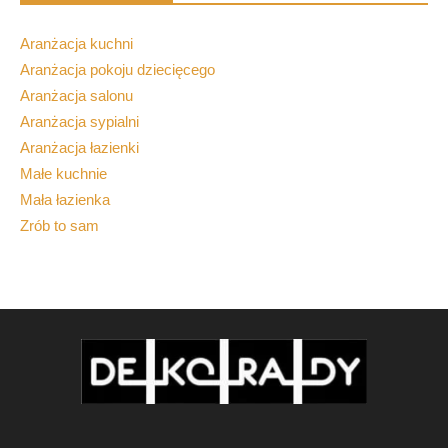
Aranżacja kuchni
Aranżacja pokoju dziecięcego
Aranżacja salonu
Aranżacja sypialni
Aranżacja łazienki
Małe kuchnie
Mała łazienka
Zrób to sam