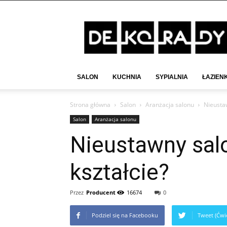
Deko-
Rady.pl
SALON
KUCHNIA
SYPIALNIA
ŁAZIEN
Strona główna
Salon
Aranżacja salonu
Nieustaw
Salon
Aranżacja salonu
Nieustawny sal
kształcie?
Przez
Producent
16674
0
Podziel się na Facebooku
Tweet (Ćwie