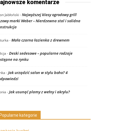
ajnowsze komentarze
Najwyższej klasy ogrodowy grill
on Jabłoński
-
zowy marki Weber – Nierdzewna stal i solidna
nstrukcja
Mała czarna łazienka z drewnem
turka
-
Deski sedesowe – popularne rodzaje
licja
-
stępne na rynku
Jak urządzić salon w stylu boho? 4
nka
-
dpowiedzi
Jak usunąć plamy z wełny i akrylu?
nia
-
Popularne kategorie
ranżacja kuchni