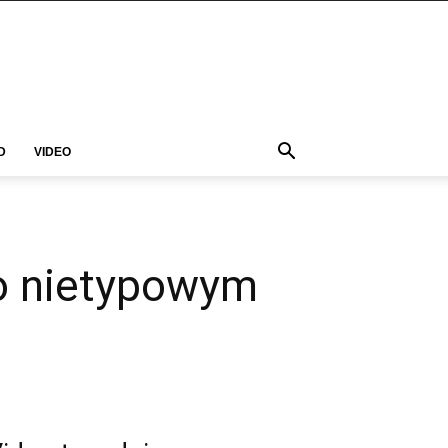
D
VIDEO
 o nietypowym