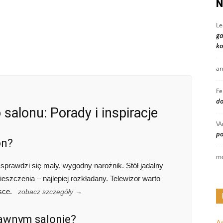
N
Le
ga
ko
an
Fe
do
salonu: Porady i inspiracje
\A
po
on?
mo
prawdzi się mały, wygodny narożnik. Stół jadalny
szczenia – najlepiej rozkładany. Telewizor warto
jsce.
zobacz szczegóły →
tawnym salonie?
A