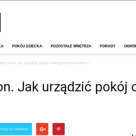
KA
POKÓJ DZIECKA
POZOSTAŁE WNĘTRZA
PORADY
OGRÓ
ny salon. Jak urządzić pokój o nietypowym kształcie?
on. Jak urządzić pokój
rkaj) na Twitterze