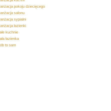
anżacja pokoju dziecięcego
ranżacja salonu
anżacja sypialni
anżacja łazienki
ałe kuchnie
ła łazienka
rób to sam