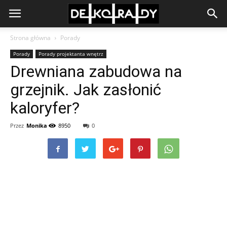
Strona główna
Porady
Porady
Porady projektanta wnętrz
Drewniana zabudowa na
grzejnik. Jak zasłonić
kaloryfer?
Przez
Monika
8950
0