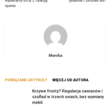
wybieramy sofę z funkcją
jesienne i zimowe dni?
spania
Monika
POWIĄZANE ARTYKUŁY
WIĘCEJ OD AUTORA
Krzywe fronty? Regulacja zawiasów i
szuflad w trzech osiach, bez wymiany
mebli