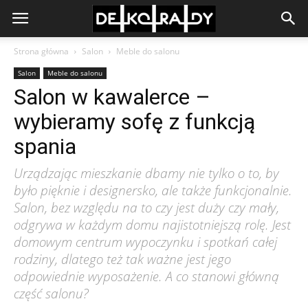
Strona główna
Salon
Meble do salonu
Salon
Meble do salonu
Salon w kawalerce –
wybieramy sofę z funkcją
spania
Urządzając mieszkanie dbamy nie tylko o to, by
było pięknie i designersko, ale także funkcjonalnie.
Salon, bez względu na to czy jest duży czy mały,
odgrywa w każdym domu najistotniejszą rolę. Jest
domowym centrum wypoczynku i spotkań całej
rodziny, dlatego też tak ważne jest jego
odpowiednie wyposażenie. A co stanowi główną
część salonu?