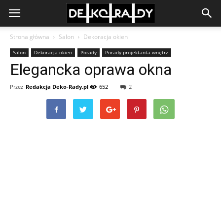
Strona główna
Salon
Dekoracja okien
Salon
Dekoracja okien
Porady
Porady projektanta wnętrz
Elegancka oprawa okna
Przez
Redakcja Deko-Rady.pl
652
2