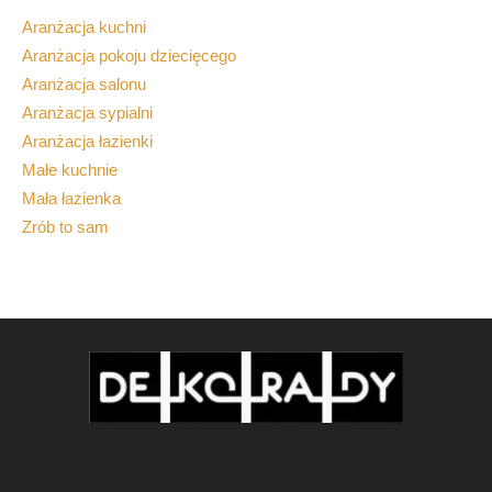
Aranżacja kuchni
Aranżacja pokoju dziecięcego
Aranżacja salonu
Aranżacja sypialni
Aranżacja łazienki
Małe kuchnie
Mała łazienka
Zrób to sam