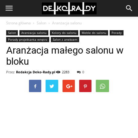
Strona główna
Salon
Aranżacja salonu
Salon
Aranżacja salonu
Kolory do salonu
Meble do salonu
Porady
Porady projektanta wnętrz
Salon z aneksem
Aranżacja małego salonu w
bloku
Przez
Redakcja Deko-Rady.pl
2283
0