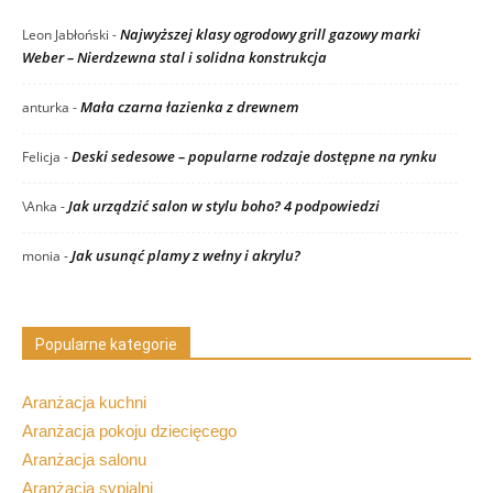
Najwyższej klasy ogrodowy grill gazowy marki
Leon Jabłoński
-
Weber – Nierdzewna stal i solidna konstrukcja
Mała czarna łazienka z drewnem
anturka
-
Deski sedesowe – popularne rodzaje dostępne na rynku
Felicja
-
Jak urządzić salon w stylu boho? 4 podpowiedzi
\Anka
-
Jak usunąć plamy z wełny i akrylu?
monia
-
Popularne kategorie
Aranżacja kuchni
Aranżacja pokoju dziecięcego
Aranżacja salonu
Aranżacja sypialni