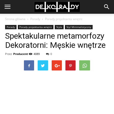
Strona główna
Porady
Porady projektanta wnętrz
Porady
Porady projektanta wnętrz
Style
Styl Minimalistyczny
Spektakularne metamorfozy
Dekoratorni: Męskie wnętrze
Przez
Producent
4089
0