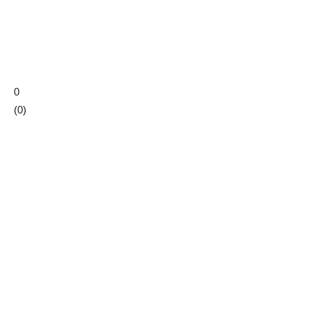
0
(
0
)