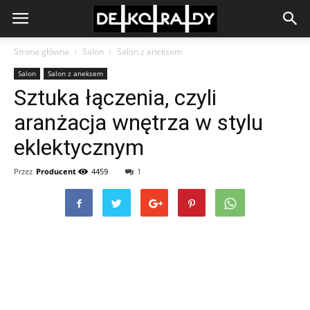
Strona główna
Salon
Salon z aneksem
Salon
Salon z aneksem
Sztuka łączenia, czyli
aranżacja wnętrza w stylu
eklektycznym
Przez
Producent
4459
1