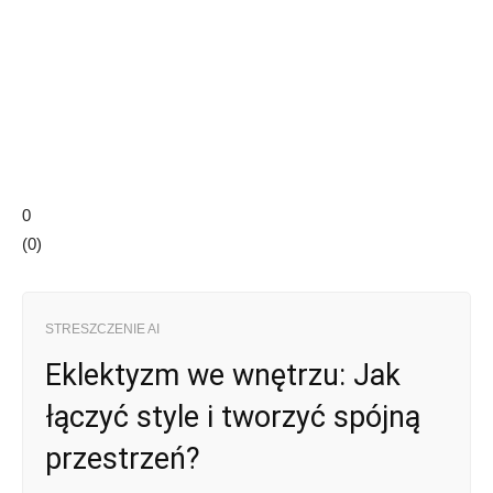
0
(
0
)
STRESZCZENIE AI
Eklektyzm we wnętrzu: Jak
łączyć style i tworzyć spójną
przestrzeń?