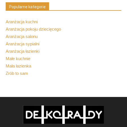
Popularne kategorie
Aranżacja kuchni
Aranżacja pokoju dziecięcego
Aranżacja salonu
Aranżacja sypialni
Aranżacja łazienki
Małe kuchnie
Mała łazienka
Zrób to sam