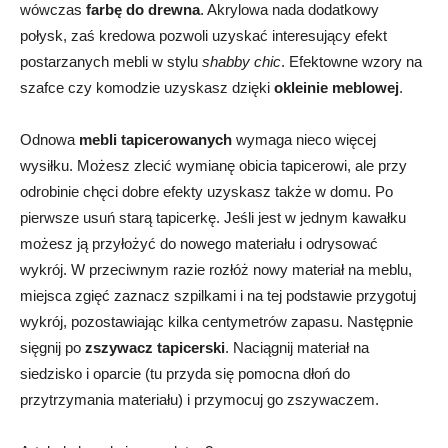
wówczas
farbę do drewna
. Akrylowa nada dodatkowy
połysk, zaś kredowa pozwoli uzyskać interesujący efekt
postarzanych mebli w stylu
shabby chic
. Efektowne wzory na
szafce czy komodzie uzyskasz dzięki
okleinie meblowej
.
Odnowa
mebli tapicerowanych
wymaga nieco więcej
wysiłku. Możesz zlecić wymianę obicia tapicerowi, ale przy
odrobinie chęci dobre efekty uzyskasz także w domu. Po
pierwsze usuń starą tapicerkę. Jeśli jest w jednym kawałku
możesz ją przyłożyć do nowego materiału i odrysować
wykrój. W przeciwnym razie rozłóż nowy materiał na meblu,
miejsca zgięć zaznacz szpilkami i na tej podstawie przygotuj
wykrój, pozostawiając kilka centymetrów zapasu. Następnie
sięgnij po
zszywacz tapicerski
. Naciągnij materiał na
siedzisko i oparcie (tu przyda się pomocna dłoń do
przytrzymania materiału) i przymocuj go zszywaczem.