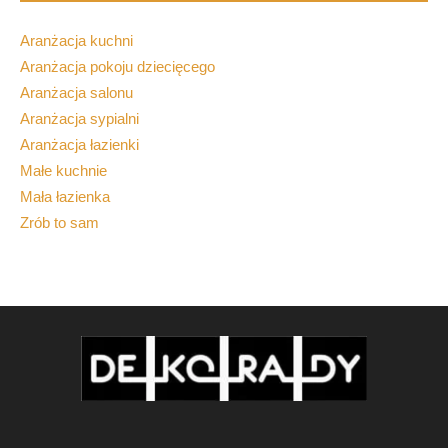
Aranżacja kuchni
Aranżacja pokoju dziecięcego
Aranżacja salonu
Aranżacja sypialni
Aranżacja łazienki
Małe kuchnie
Mała łazienka
Zrób to sam