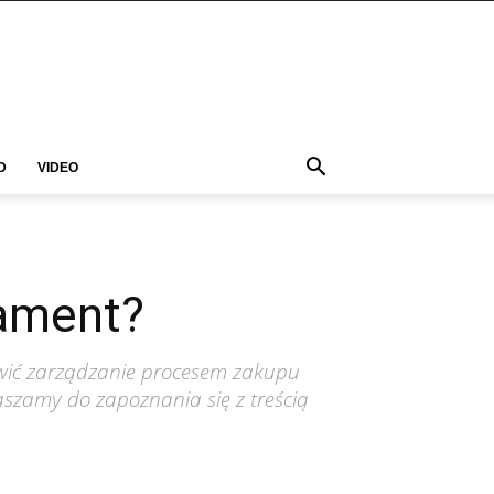
D
VIDEO
tament?
twić zarządzanie procesem zakupu
aszamy do zapoznania się z treścią