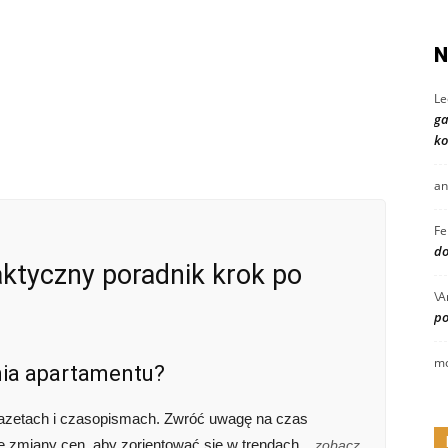
N
Le
ga
ko
an
Fe
do
ktyczny poradnik krok po
\A
po
mo
ia apartamentu?
 gazetach i czasopismach. Zwróć uwagę na czas
ne zmiany cen, aby zorientować się w trendach.
zobacz