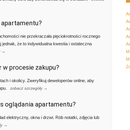
A
Ar
p apartamentu?
A
chomości nie przekraczała pięciokrotności rocznego
Ar
ednak, że to indywidualna kwestia i ostateczna
Ar
M
y →
Ma
r w procesie zakupu?
Z
ach i okolicy. Zweryfikuj deweloperów online, aby
upu.
zobacz szczegóły →
s oglądania apartamentu?
d elektryczny, okna i drzwi. Rób notatki, zdjęcia lub
ły →