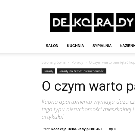
Deko-
Rady.pl
SALON
KUCHNIA
SYPIALNIA
ŁAZIEN
Strona główna
Porady
O czym warto pamiętać ku
Porady
Porady na temat nieruchomości
O czym warto p
Kupno apartamentu wymaga dużo czasu
tego typu nieruchomości mieszkalnej i
artykułu!
Przez
Redakcja Deko-Rady.pl
460
0