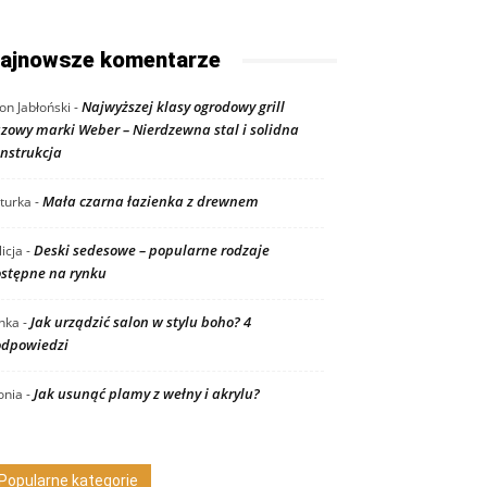
ajnowsze komentarze
Najwyższej klasy ogrodowy grill
on Jabłoński
-
zowy marki Weber – Nierdzewna stal i solidna
nstrukcja
Mała czarna łazienka z drewnem
turka
-
Deski sedesowe – popularne rodzaje
licja
-
stępne na rynku
Jak urządzić salon w stylu boho? 4
nka
-
dpowiedzi
Jak usunąć plamy z wełny i akrylu?
nia
-
Popularne kategorie