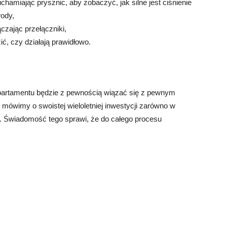
chamiając prysznic, aby zobaczyć, jak silne jest ciśnienie
wody,
czając przełączniki,
ić, czy działają prawidłowo.
artamentu będzie z pewnością wiązać się z pewnym
 mówimy o swoistej wieloletniej inwestycji zarówno w
łej. Świadomość tego sprawi, że do całego procesu