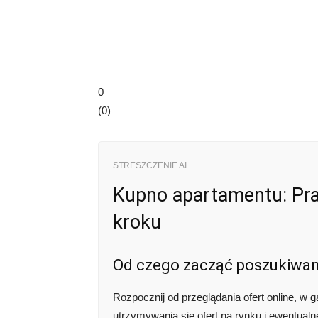
0
(
0
)
STRESZCZENIE AI
Kupno apartamentu: Pra
kroku
Od czego zacząć poszukiwan
Rozpocznij od przeglądania ofert online, w
utrzymywania się ofert na rynku i ewentual