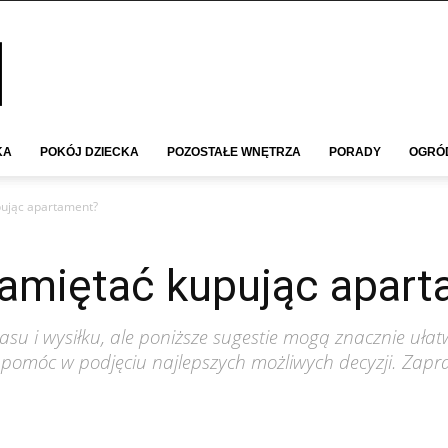
KA
POKÓJ DZIECKA
POZOSTAŁE WNĘTRZA
PORADY
OGRÓ
pując apartament?
amiętać kupując apar
 i wysiłku, ale poniższe sugestie mogą znacznie uła
 pomóc w podjęciu najlepszych możliwych decyzji. Zapr