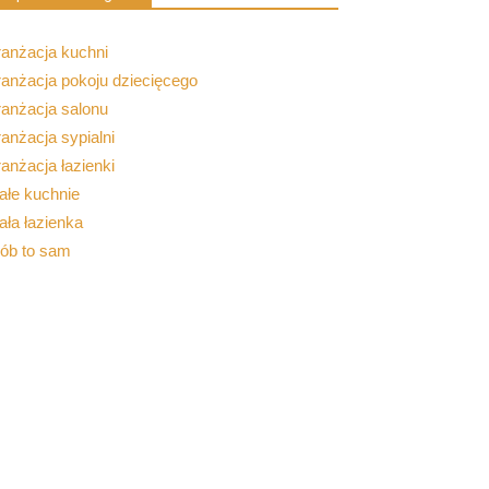
ranżacja kuchni
anżacja pokoju dziecięcego
ranżacja salonu
anżacja sypialni
anżacja łazienki
ałe kuchnie
ła łazienka
rób to sam