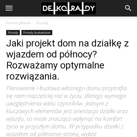
Strona główna
Porady
Porady
Porady budowlane
Jaki projekt dom na działkę z
wjazdem od północy?
Rozważamy optymalne
rozwiązania.
Planowanie i budowa własnego domu przytrafia
się nam najczęściej raz w życiu, dlatego wymaga
uwzględnienia wielu czynników. Jednym z
kluczowych elementów jest orientacja działki oraz
wjazdu, co może znacząco wpłynąć na komfort
życia w przyszłym domu. W przypadku działki z
wjazdem od północnej strony, wybór