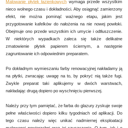
Malowanie płytek łazienkowych
wymaga przede wszystkim
nieco wolnego czasu i dokładności. Aby osiągnąć zamierzony
efekt, nie można pominąć ważnego etapu, jakim jest
przygotowanie kafelków do nałożenia na nie nowej powłoki.
Obejmuje ono przede wszystkim ich umycie i odtłuszczenie.
W niektórych wypadkach zaleca się także delikatne
zmatowienie płytek papierem ściernym, a następnie
zagruntowanie ich odpowiednim preparatem.
Po dokładnym wymieszaniu farby renowacyjnej nakładamy ją
na płytki, zwracając uwagę na to, by pokryć nią także fugi.
Zwykle preparat taki aplikujemy w dwóch warstwach,
nakładając drugą dopiero po wyschnięciu pierwszej.
Należy przy tym pamiętać, że farba do glazury zyskuje swoje
pełne właściwości dopiero kilku tygodniach od aplikacji. Do
tego czasu należy więc unikać nadmiernej eksploatacji
malowanej powierzchni oraz jej czyszczenia. O tym, jak i o