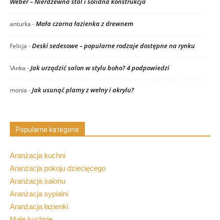
Weber – Nierdzewna stal i solidna konstrukcja
Mała czarna łazienka z drewnem
anturka
-
Deski sedesowe – popularne rodzaje dostępne na rynku
Felicja
-
Jak urządzić salon w stylu boho? 4 podpowiedzi
\Anka
-
Jak usunąć plamy z wełny i akrylu?
monia
-
Popularne kategorie
Aranżacja kuchni
Aranżacja pokoju dziecięcego
Aranżacja salonu
Aranżacja sypialni
Aranżacja łazienki
Małe kuchnie