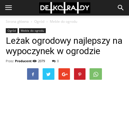
Strona główna
Ogród
Meble do ogrodu
Ogród
Meble do ogrodu
Leżak ogrodowy najlepszy na
wypoczynek w ogrodzie
Przez
Producent
2079
0