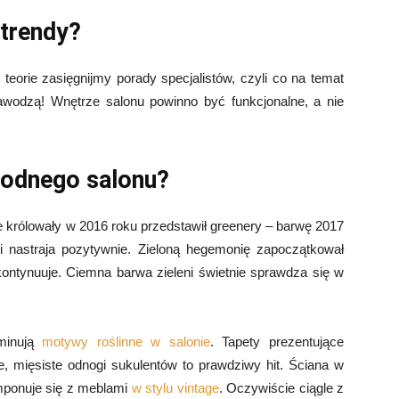
trendy?
eorie zasięgnijmy porady specjalistów, czyli co na temat
wodzą! Wnętrze salonu powinno być funkcjonalne, a nie
modnego salonu?
re królowały w 2016 roku przedstawił greenery – barwę 2017
 i nastraja pozytywnie. Zieloną hegemonię zapoczątkował
 kontynuuje. Ciemna barwa zieleni świetnie sprawdza się w
inują
motywy roślinne w salonie
. Tapety prezentujące
e, mięsiste odnogi sukulentów to prawdziwy hit. Ściana w
omponuje się z meblami
w stylu vintage
. Oczywiście ciągle z