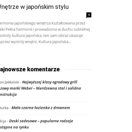
nętrze w japońskim stylu
9
rmonia japońskiego wnętrza kształtowana przez
eki Pełna harmonii i prowadzona w duchu subtelnej
ostoty kultura japońska, ten sam obraz ukazuje
przez wystrój wnętrz. Kultura japońska...
ajnowsze komentarze
Najwyższej klasy ogrodowy grill
on Jabłoński
-
zowy marki Weber – Nierdzewna stal i solidna
nstrukcja
Mała czarna łazienka z drewnem
turka
-
Deski sedesowe – popularne rodzaje
licja
-
stępne na rynku