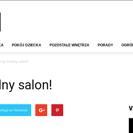
KA
POKÓJ DZIECKA
POZOSTAŁE WNĘTRZA
PORADY
OGRÓ
my modny salon!
y salon!
V
rkaj) na Twitterze