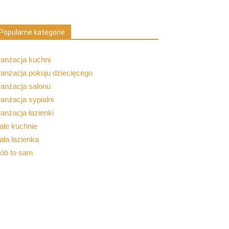
Popularne kategorie
ranżacja kuchni
anżacja pokoju dziecięcego
ranżacja salonu
anżacja sypialni
anżacja łazienki
ałe kuchnie
ła łazienka
rób to sam