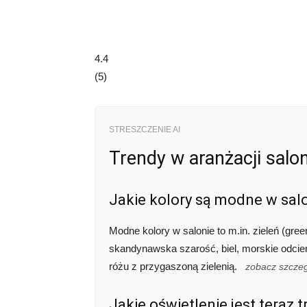
4.4
(
5
)
STRESZCZENIE AI
Trendy w aranżacji salon
Jakie kolory są modne w sal
Modne kolory w salonie to m.in. zieleń (gre
skandynawska szarość, biel, morskie odcien
różu z przygaszoną zielenią.
zobacz szcze
Jakie oświetlenie jest teraz 