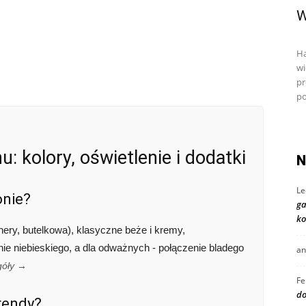
W
Ha
wi
pr
po
u: kolory, oświetlenie i dodatki
N
Le
onie?
ga
ko
enery, butelkowa), klasyczne beże i kremy,
ie niebieskiego, a dla odważnych - połączenie bladego
an
góły →
Fe
do
trendy?