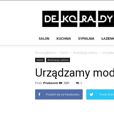
Deko-
Rady.pl
SALON
KUCHNIA
SYPIALNIA
ŁAZIEN
Strona główna
Salon
Aranżacja salonu
Urządza
Salon
Aranżacja salonu
Urządzamy modn
Przez
Producent
3281
2
Podziel się na Facebooku
Tweet (Ćwie