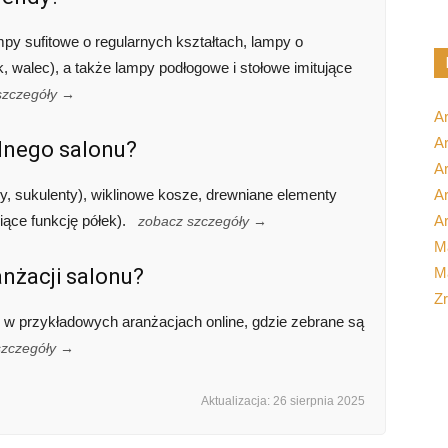
mpy sufitowe o regularnych kształtach, lampy o
 walec), a także lampy podłogowe i stołowe imitujące
szczegóły →
A
Ar
dnego salonu?
A
ry, sukulenty), wiklinowe kosze, drewniane elementy
Ar
iące funkcję półek).
Ar
zobacz szczegóły →
M
anżacji salonu?
Ma
Z
ć w przykładowych aranżacjach online, gdzie zebrane są
szczegóły →
Aktualizacja: 26 sierpnia 2025