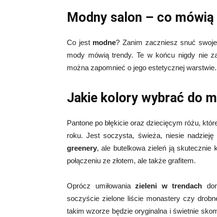
Modny salon – co mówią 
Co jest
modne
? Zanim zaczniesz snuć swoje t
mody mówią trendy. Te w końcu nigdy nie za
można zapomnieć o jego estetycznej warstwie.
Jakie kolory wybrać do 
Pantone po błękicie oraz dziecięcym różu, któ
roku. Jest soczysta, świeża, niesie nadzieję
greenery
, ale butelkowa zieleń ją skutecznie
połączeniu ze złotem, ale także grafitem.
Oprócz umiłowania
zieleni w trendach
dom
soczyście zielone liście monastery czy drobn
takim wzorze będzie oryginalna i świetnie sk