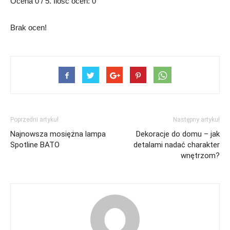
Ocena
0
/ 5. Ilość ocen:
0
Brak ocen!
Poprzedni artykuł
Następny artykuł
Najnowsza mosiężna lampa
Dekoracje do domu – jak
Spotline BATO
detalami nadać charakter
wnętrzom?