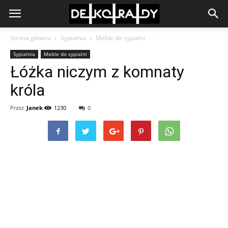
Strona główna
Sypialnia
Meble do sypialni
Sypialnia
Meble do sypialni
Łóżka niczym z komnaty
króla
Przez
Janek
1230
0