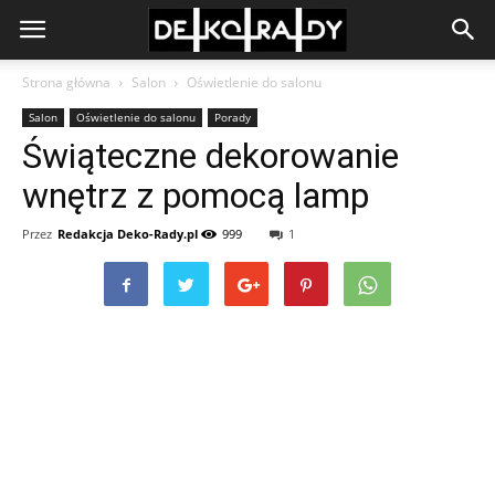
Strona główna
Salon
Oświetlenie do salonu
Salon
Oświetlenie do salonu
Porady
Świąteczne dekorowanie
wnętrz z pomocą lamp
Przez
Redakcja Deko-Rady.pl
999
1