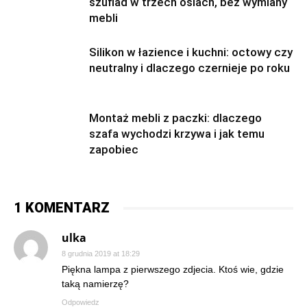
szuflad w trzech osiach, bez wymiany
mebli
Silikon w łazience i kuchni: octowy czy
neutralny i dlaczego czernieje po roku
Montaż mebli z paczki: dlaczego
szafa wychodzi krzywa i jak temu
zapobiec
1 KOMENTARZ
ulka
8 grudnia 2019 at 18:29
Piękna lampa z pierwszego zdjecia. Ktoś wie, gdzie
taką namierzę?
Odpowiedz