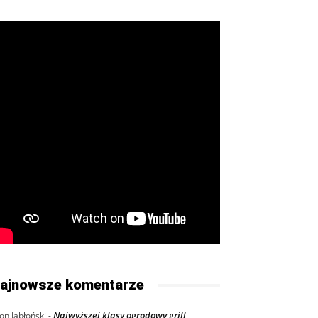
ajnowsze komentarze
Najwyższej klasy ogrodowy grill
on Jabłoński
-