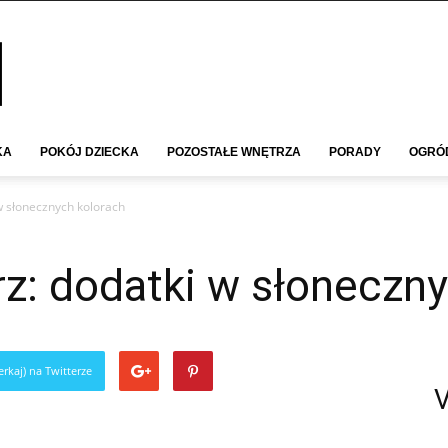
KA
POKÓJ DZIECKA
POZOSTAŁE WNĘTRZA
PORADY
OGRÓ
w słonecznych kolorach
z: dodatki w słoneczn
rkaj) na Twitterze
V