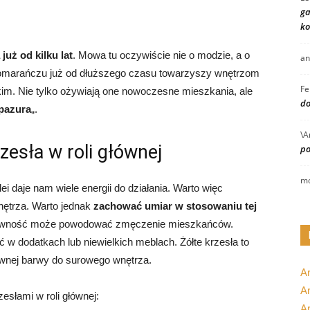
ga
ko
uż od kilku lat
. Mowa tu oczywiście nie o modzie, a o
an
i pomarańczu już od dłuższego czasu towarzyszy wnętrzom
Fe
 Nie tylko ożywiają one nowoczesne mieszkania, ale
do
pazura
„.
\A
zesła w roli głównej
po
mo
ei daje nam wiele energii do działania. Warto więc
nętrza. Warto jednak
zachować umiar w stosowaniu tej
sywność może powodować zmęczenie mieszkańców.
łć w dodatkach lub niewielkich meblach. Żółte krzesła to
ywnej barwy do surowego wnętrza.
A
Ar
esłami w roli głównej:
A