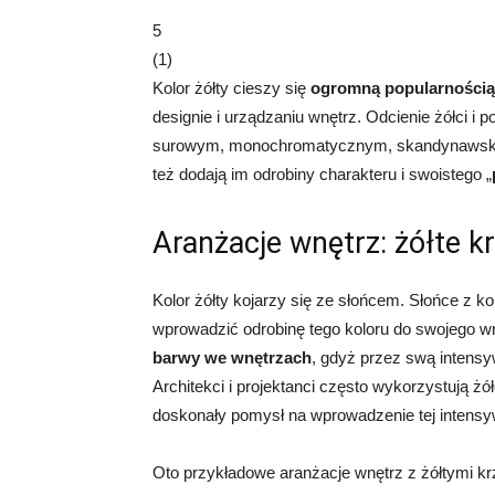
5
(
1
)
Kolor żółty cieszy się
ogromną popularnością j
designie i urządzaniu wnętrz. Odcienie żółci 
surowym, monochromatycznym, skandynawskim.
też dodają im odrobiny charakteru i swoistego „
Aranżacje wnętrz: żółte kr
Kolor żółty kojarzy się ze słońcem. Słońce z kol
wprowadzić odrobinę tego koloru do swojego w
barwy we wnętrzach
, gdyż przez swą inten
Architekci i projektanci często wykorzystują żó
doskonały pomysł na wprowadzenie tej intens
Oto przykładowe aranżacje wnętrz z żółtymi krz