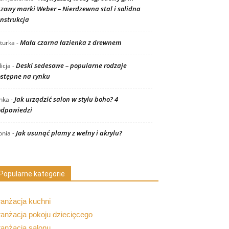
zowy marki Weber – Nierdzewna stal i solidna
nstrukcja
Mała czarna łazienka z drewnem
turka
-
Deski sedesowe – popularne rodzaje
licja
-
stępne na rynku
Jak urządzić salon w stylu boho? 4
nka
-
dpowiedzi
Jak usunąć plamy z wełny i akrylu?
nia
-
Popularne kategorie
ranżacja kuchni
anżacja pokoju dziecięcego
ranżacja salonu