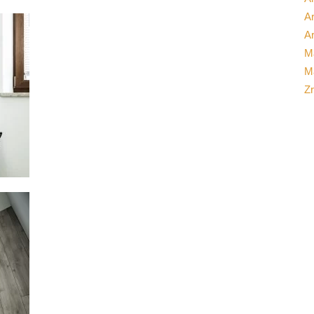
Ar
Ar
M
Ma
Z