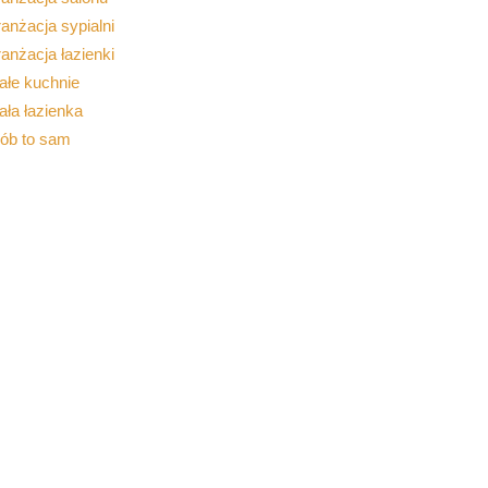
anżacja sypialni
anżacja łazienki
ałe kuchnie
ła łazienka
rób to sam