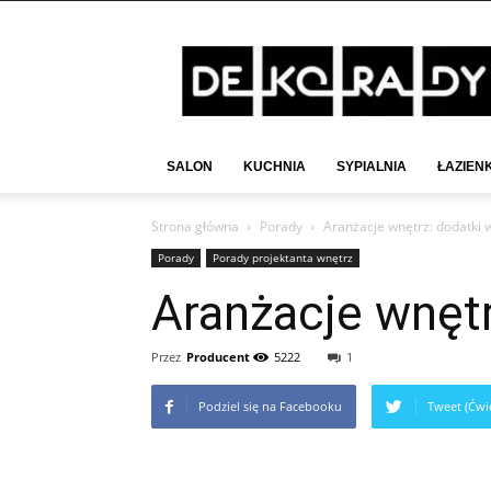
Deko-
Rady.pl
SALON
KUCHNIA
SYPIALNIA
ŁAZIEN
Strona główna
Porady
Aranżacje wnętrz: dodatki 
Porady
Porady projektanta wnętrz
Aranżacje wnętr
Przez
Producent
5222
1
Podziel się na Facebooku
Tweet (Ćwie