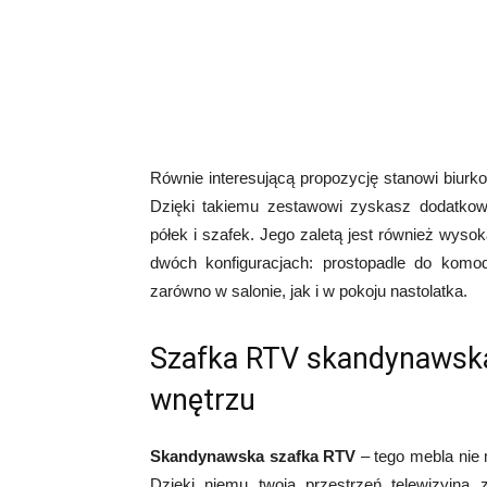
Równie interesującą propozycję stanowi biurk
Dzięki takiemu zestawowi zyskasz dodatko
półek i szafek. Jego zaletą jest również wyso
dwóch konfiguracjach: prostopadle do komody
zarówno w salonie, jak i w pokoju nastolatka.
Szafka RTV skandynawsk
wnętrzu
Skandynawska szafka RTV
– tego mebla nie 
Dzięki niemu twoja przestrzeń telewizyjna