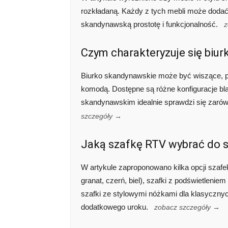
rozkładaną. Każdy z tych mebli może dodać
skandynawską prostotę i funkcjonalność.
z
Czym charakteryzuje się biu
Biurko skandynawskie może być wiszące, p
komodą. Dostępne są różne konfiguracje bla
skandynawskim idealnie sprawdzi się zarówn
szczegóły →
Jaką szafkę RTV wybrać do 
W artykule zaproponowano kilka opcji szafe
granat, czerń, biel), szafki z podświetleni
szafki ze stylowymi nóżkami dla klasycznyc
dodatkowego uroku.
zobacz szczegóły →