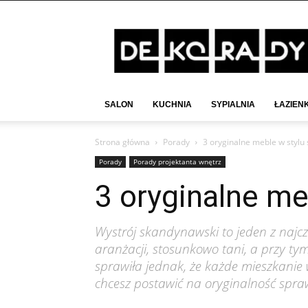
Deko-
Rady.pl
SALON
KUCHNIA
SYPIALNIA
ŁAZIEN
Strona główna
Porady
3 oryginalne meble w styl
Porady
Porady projektanta wnętrz
3 oryginalne m
Wystrój skandynawski to jeden z najcz
aranżacji, stosunkowo tani, a przy t
sprawiła jednak, że każde mieszkanie
chcesz postawić na oryginalność spra