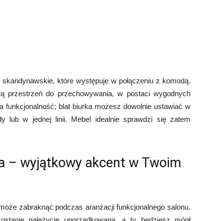
o skandynawskie, które występuje w połączeniu z komodą.
wą przestrzeń do przechowywania, w postaci wygodnych
ka funkcjonalność; blat biurka możesz dowolnie ustawiać w
 lub w jednej linii. Mebel idealnie sprawdzi się zatem
a – wyjątkowy akcent w Twoim
może zabraknąć podczas aranżacji funkcjonalnego salonu.
 zostanie należycie uporządkowana, a ty będziesz mógł