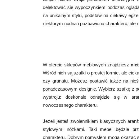
delektować się wypoczynkiem podczas oglądani
na unikalnym stylu, podstaw na ciekawy egze
niektórym nudna i pozbawiona charakteru, ale n
W ofercie sklepów meblowych znajdziesz
nie
Wśród nich są szafki o prostej formie, ale cie
czy granatu. Możesz postawić także na nieśm
ponadczasowym designie. Wybierz szafkę z po
wystroju; doskonale odnajdzie się w aran
nowoczesnego charakteru.
Jeżeli jesteś zwolennikiem klasycznych ara
stylowymi nóżkami. Taki mebel będzie prz
charakteru. Dobrym pomysłem mogą okazać się