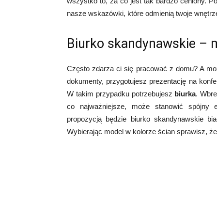
wszystko to, za co jest tak bardzo ceniony. 
nasze wskazówki, które odmienią twoje wnętrz
Biurko skandynawskie – m
Często zdarza ci się pracować z domu? A moż
dokumenty, przygotujesz prezentację na konfe
W takim przypadku potrzebujesz
biurka
. Wbre
co najważniejsze, może stanowić spójny 
propozycją będzie biurko skandynawskie bi
Wybierając model w kolorze ścian sprawisz, ż