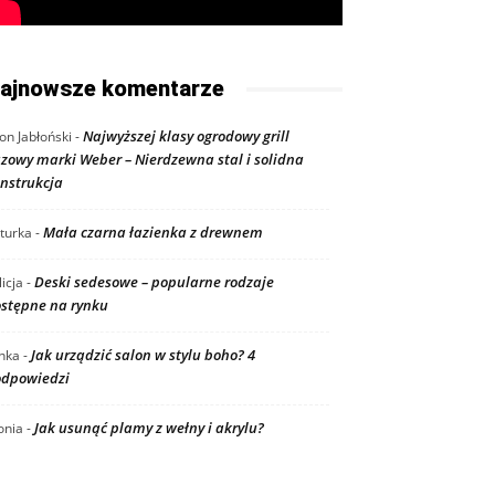
ajnowsze komentarze
Najwyższej klasy ogrodowy grill
on Jabłoński
-
zowy marki Weber – Nierdzewna stal i solidna
nstrukcja
Mała czarna łazienka z drewnem
turka
-
Deski sedesowe – popularne rodzaje
licja
-
stępne na rynku
Jak urządzić salon w stylu boho? 4
nka
-
dpowiedzi
Jak usunąć plamy z wełny i akrylu?
nia
-