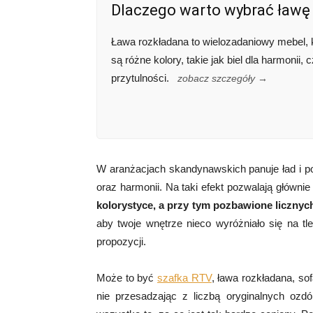
Dlaczego warto wybrać ławę
Ława rozkładana to wielozadaniowy mebel, k
są różne kolory, takie jak biel dla harmonii, 
przytulności.
zobacz szczegóły →
W aranżacjach skandynawskich panuje ład i p
oraz harmonii. Na taki efekt pozwalają główni
kolorystyce, a przy tym pozbawione liczny
aby twoje wnętrze nieco wyróżniało się na t
propozycji.
Może to być
szafka RTV
, ława rozkładana, so
nie przesadzając z liczbą oryginalnych ozdó