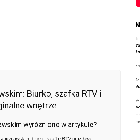
N
Le
ga
ko
an
Fe
do
skim: Biurko, szafka RTV i
\A
ginalne wnętrze
po
mo
awskim wyróżniono w artykule?
skandynawskim: biurko, szafkę RTV oraz ławę