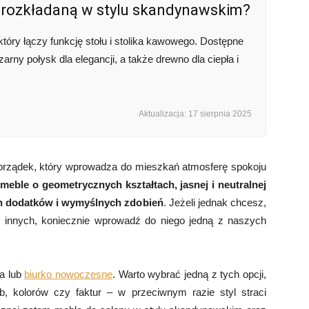
 rozkładaną w stylu skandynawskim?
tóry łączy funkcję stołu i stolika kawowego. Dostępne
czarny połysk dla elegancji, a także drewno dla ciepła i
Aktualizacja: 17 sierpnia 2025
orządek, który wprowadza do mieszkań atmosferę spokoju
e
meble o geometrycznych kształtach, jasnej i neutralnej
ch dodatków i wymyślnych zdobień
. Jeżeli jednak chcesz,
le innych, koniecznie wprowadź do niego jedną z naszych
fa lub
biurko nowoczesne
. Warto wybrać jedną z tych opcji,
b, kolorów czy faktur – w przeciwnym razie styl straci