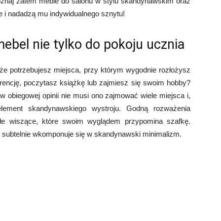
Poznaj zatem meble do salonu w stylu skandynawskim oraz
e i nadadzą mu indywidualnego sznytu!
ebel nie tylko do pokoju ucznia
e potrzebujesz miejsca, przy którym wygodnie rozłożysz
rencję, poczytasz książkę lub zajmiesz się swoim hobby?
w obiegowej opinii nie musi ono zajmować wiele miejsca i,
element skandynawskiego wystroju. Godną rozważenia
ałe wiszące, które swoim wyglądem przypomina szafkę.
e subtelnie wkomponuje się w skandynawski minimalizm.