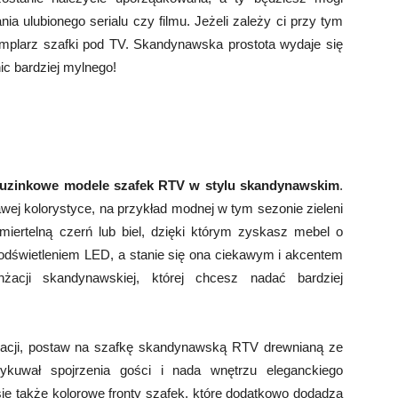
a ulubionego serialu czy filmu. Jeżeli zależy ci przy tym
mplarz szafki pod TV. Skandynawska prostota wydaje się
ic bardziej mylnego!
tuzinkowe modele szafek RTV w stylu skandynawskim
.
kawej kolorystyce, na przykład modnej w tym sezonie zieleni
iertelną czerń lub biel, dzięki którym zyskasz mebel o
dświetleniem LED, a stanie się ona ciekawym i akcentem
żacji skandynawskiej, której chcesz nadać bardziej
nżacji, postaw na szafkę skandynawską RTV drewnianą ze
ykuwał spojrzenia gości i nada wnętrzu eleganckiego
 także kolorowe fronty szafek, które dodatkowo dodadzą