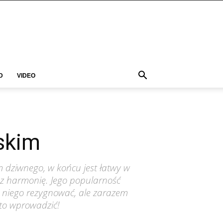
D
VIDEO
skim
m dziwnego, w końcu jest łatwy w
az harmonię. Jego popularność
z niego rezygnować, ale zarazem
to wprowadzić!