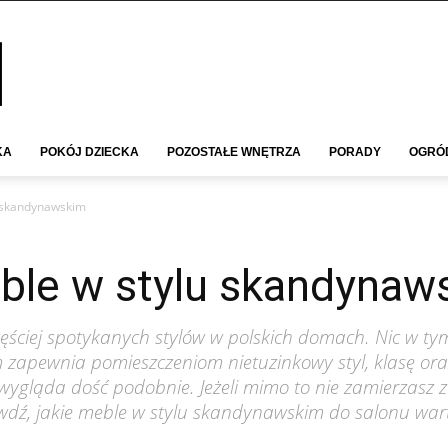
KA
POKÓJ DZIECKA
POZOSTAŁE WNĘTRZA
PORADY
OGRÓ
u skandynawskim
eble w stylu skandynaw
ęściej spotykanych stylów w polskich domach. Nic w ty
ym zapewnia pomieszczeniom nietuzinkowy styl, klasę or
 wygląda dość podobnie. Jeżeli mimo to nie zamierzasz 
wdź, jakie meble w stylu skandynawskim do salonu war