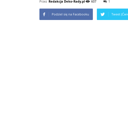
Przez
Redakcja Deko-Rady.pl
607
1
Podziel się na Facebooku
Tweet (Ćwie