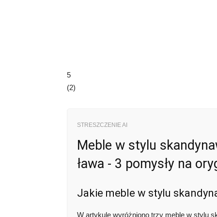
5
(
2
)
STRESZCZENIE AI
Meble w stylu skandynaw
ława - 3 pomysły na ory
Jakie meble w stylu skandyn
W artykule wyróżniono trzy meble w stylu 