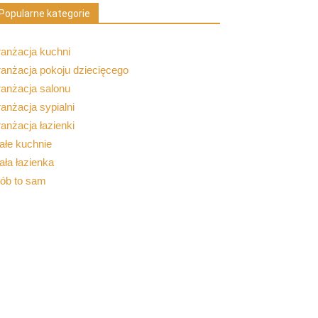
Popularne kategorie
ranżacja kuchni
anżacja pokoju dziecięcego
ranżacja salonu
anżacja sypialni
anżacja łazienki
ałe kuchnie
ła łazienka
rób to sam