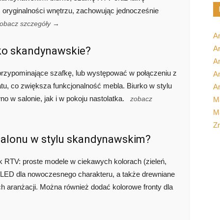
 oryginalności wnętrzu, zachowując jednocześnie
obacz szczegóły →
A
Ar
rko skandynawskie?
A
rzypominające szafkę, lub występować w połączeniu z
Ar
tu, co zwiększa funkcjonalność mebla. Biurko w stylu
Ar
o w salonie, jak i w pokoju nastolatka.
zobacz
M
Ma
Z
salonu w stylu skandynawskim?
k RTV: proste modele w ciekawych kolorach (zieleń,
em LED dla nowoczesnego charakteru, a także drewniane
h aranżacji. Można również dodać kolorowe fronty dla