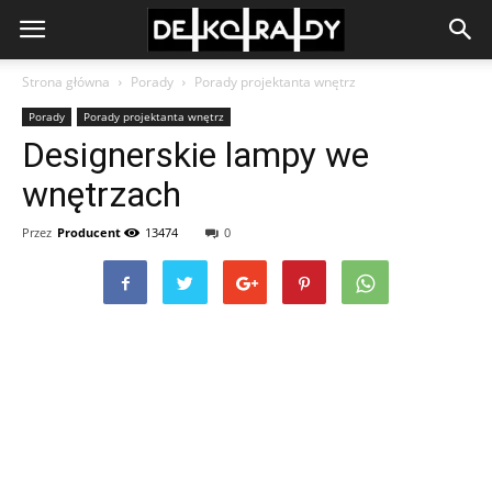
Strona główna
Porady
Porady projektanta wnętrz
Porady
Porady projektanta wnętrz
Designerskie lampy we
wnętrzach
Przez
Producent
13474
0