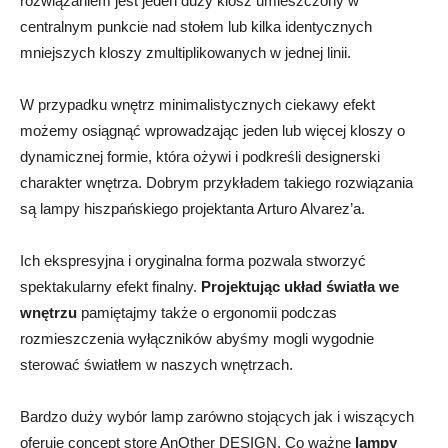
rozwiązaniem jest jeden duży klosz umieszczony w
centralnym punkcie nad stołem lub kilka identycznych
mniejszych kloszy zmultiplikowanych w jednej linii.
W przypadku wnętrz minimalistycznych ciekawy efekt
możemy osiągnąć wprowadzając jeden lub więcej kloszy o
dynamicznej formie, która ożywi i podkreśli designerski
charakter wnętrza. Dobrym przykładem takiego rozwiązania
są lampy hiszpańskiego projektanta Arturo Alvarez’a.
Ich ekspresyjna i oryginalna forma pozwala stworzyć
spektakularny efekt finalny.
Projektując układ światła we
wnętrzu
pamiętajmy także o ergonomii podczas
rozmieszczenia wyłączników abyśmy mogli wygodnie
sterować światłem w naszych wnętrzach.
Bardzo duży wybór lamp zarówno stojących jak i wiszących
oferuje concept store AnOther DESIGN. Co ważne
lampy