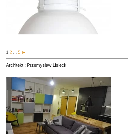
1
2
...
5
►
Architekt : Przemysław Lisiecki