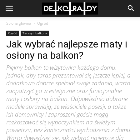
Strona główna
Ogród
Ogród
Tarasy i balkony
Jak wybrać najlepsze maty i
osłony na balkon?
Piękny balkon to wizytówka każdego domu.
Jednak, aby taras prezentował się jeszcze lepiej, a
dodatkowo dobrze spełniał swoje zadania, warto
zaopatrzyć go w estetyczne oraz funkcjonalne
maty i osłony na balkon. Odpowiednio dobrane
modele sprawiają, że właściciele posesji, a także
ich domownicy i zaproszeni goście mogą
rozkoszować się wypoczynkiem na świeżym
powietrzu, bez konieczności wychodzenia z domu.
Warto dowiedzieć się, jak wybrać najlepsze dla