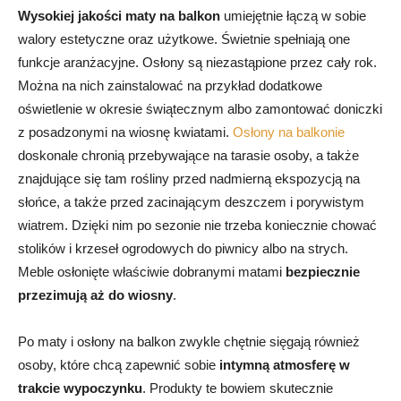
Wysokiej jakości maty na balkon
umiejętnie łączą w sobie
walory estetyczne oraz użytkowe. Świetnie spełniają one
funkcje aranżacyjne. Osłony są niezastąpione przez cały rok.
Można na nich zainstalować na przykład dodatkowe
oświetlenie w okresie świątecznym albo zamontować doniczki
z posadzonymi na wiosnę kwiatami.
Osłony na balkonie
doskonale chronią przebywające na tarasie osoby, a także
znajdujące się tam rośliny przed nadmierną ekspozycją na
słońce, a także przed zacinającym deszczem i porywistym
wiatrem. Dzięki nim po sezonie nie trzeba koniecznie chować
stolików i krzeseł ogrodowych do piwnicy albo na strych.
Meble osłonięte właściwie dobranymi matami
bezpiecznie
przezimują aż do wiosny
.
Po maty i osłony na balkon zwykle chętnie sięgają również
osoby, które chcą zapewnić sobie
intymną atmosferę w
trakcie wypoczynku
. Produkty te bowiem skutecznie