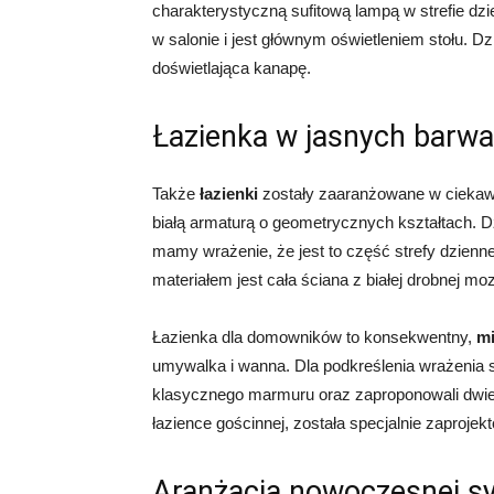
charakterystyczną sufitową lampą w strefie dz
w salonie i jest głównym oświetleniem stołu. 
doświetlająca kanapę.
Łazienka w jasnych barw
Także
łazienki
zostały zaaranżowane w ciekawym
białą armaturą o geometrycznych kształtach. 
mamy wrażenie, że jest to część strefy dzienn
materiałem jest cała ściana z białej drobnej m
Łazienka dla domowników to konsekwentny,
mi
umywalka i wanna. Dla podkreślenia wrażenia s
klasycznego marmuru oraz zaproponowali dwie
łazience gościnnej, została specjalnie zaproje
Aranżacja nowoczesnej sy