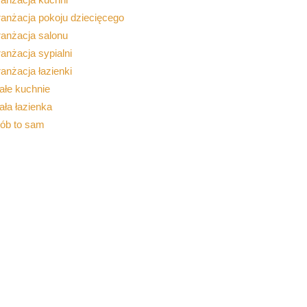
anżacja pokoju dziecięcego
ranżacja salonu
anżacja sypialni
anżacja łazienki
ałe kuchnie
ła łazienka
rób to sam