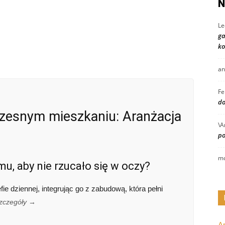
N
Le
ga
ko
an
Fe
do
zesnym mieszkaniu: Aranżacja
\A
po
mo
, aby nie rzucało się w oczy?
fie dziennej, integrując go z zabudową, która pełni
zczegóły →
A