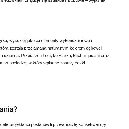
 siedziskiem znajduje się szuflada na obuwie – wyjaśnia
tyka
, wysokiej jakości elementy wykończeniowe i
 która została przełamana naturalnym kolorem dębowej
fa dzienna. Przestrzeń holu, korytarza, kuchni, jadalni oraz
 w podłodze, w który wpisane zostały deski.
ania?
e
, ale projektanci postanowili przełamać tę konsekwencję