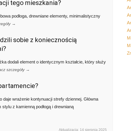
acji tego mieszkania?
Ar
A
ębowa podłoga, drewniane elementy, minimalistyczny
Ar
zegóły →
Ar
M
dzili sobie z koniecznością
Ma
i?
Z
óżka dodali element o identycznym kształcie, który służy
acz szczegóły →
apartamencie?
 daje wrażenie kontynuacji strefy dziennej. Główna
 stylu z kamienną podłogą i drewnianą
Aktualizacja: 14 sierpnia 2025