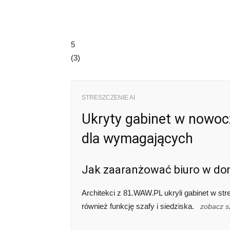
5
(
3
)
STRESZCZENIE AI
Ukryty gabinet w nowoc
dla wymagających
Jak zaaranżować biuro w domu
Architekci z 81.WAW.PL ukryli gabinet w stre
również funkcję szafy i siedziska.
zobacz s