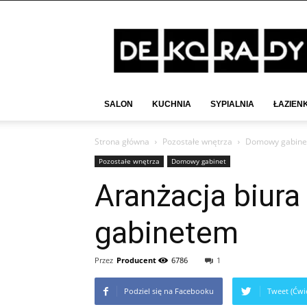
Deko-
Rady.pl
SALON
KUCHNIA
SYPIALNIA
ŁAZIEN
Strona główna
Pozostałe wnętrza
Domowy gabine
Pozostałe wnętrza
Domowy gabinet
Aranżacja biura
gabinetem
Przez
Producent
6786
1
Podziel się na Facebooku
Tweet (Ćwie