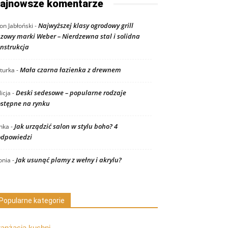
ajnowsze komentarze
Najwyższej klasy ogrodowy grill
on Jabłoński
-
zowy marki Weber – Nierdzewna stal i solidna
nstrukcja
Mała czarna łazienka z drewnem
turka
-
Deski sedesowe – popularne rodzaje
licja
-
stępne na rynku
Jak urządzić salon w stylu boho? 4
nka
-
dpowiedzi
Jak usunąć plamy z wełny i akrylu?
nia
-
Popularne kategorie
ranżacja kuchni