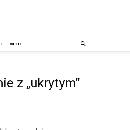
D
VIDEO
ie z „ukrytym”