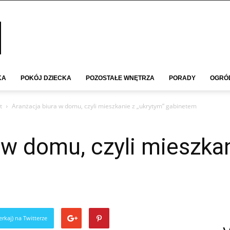
KA
POKÓJ DZIECKA
POZOSTAŁE WNĘTRZA
PORADY
OGRÓ
t
Aranżacja biura w domu, czyli mieszkanie z „ukrytym” gabinetem
 w domu, czyli mieszkan
rkaj) na Twitterze