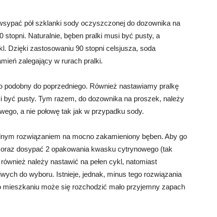
 wsypać pół szklanki sody oczyszczonej do dozownika na
 stopni. Naturalnie, bęben pralki musi być pusty, a
l. Dzięki zastosowaniu 90 stopni celsjusza, soda
ień zalegający w rurach pralki.
o podobny do poprzedniego. Również nastawiamy pralkę
usi być pusty. Tym razem, do dozownika na proszek, należy
wego, a nie połowę tak jak w przypadku sody.
ealnym rozwiązaniem na mocno zakamieniony bęben. Aby go
tu oraz dosypać 2 opakowania kwasku cytrynowego (tak
 również należy nastawić na pełen cykl, natomiast
ych do wyboru. Istnieje, jednak, minus tego rozwiązania
o mieszkaniu może się rozchodzić mało przyjemny zapach