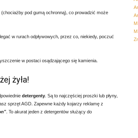
Ar
(chociażby pod gumą ochronną), co prowadzić może
Ar
M
Ma
zalegać w rurach odpływowych, przez co, niekiedy, poczuć
Z
szczenie w postaci osądzającego się kamienia.
żej żyła!
odpowiednie
detergenty
. Są to najczęściej proszki lub płyny,
 nasz sprzęt AGD. Zapewne każdy kojarzy reklamę z
on”
. To akurat jeden z detergentów służący do