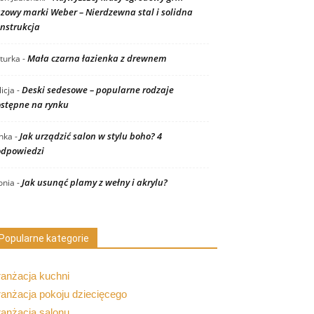
zowy marki Weber – Nierdzewna stal i solidna
nstrukcja
Mała czarna łazienka z drewnem
turka
-
Deski sedesowe – popularne rodzaje
licja
-
stępne na rynku
Jak urządzić salon w stylu boho? 4
nka
-
dpowiedzi
Jak usunąć plamy z wełny i akrylu?
nia
-
Popularne kategorie
ranżacja kuchni
anżacja pokoju dziecięcego
ranżacja salonu