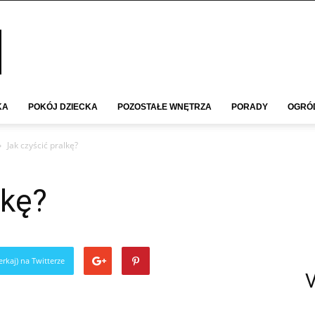
KA
POKÓJ DZIECKA
POZOSTAŁE WNĘTRZA
PORADY
OGRÓ
Jak czyścić pralkę?
lkę?
rkaj) na Twitterze
V