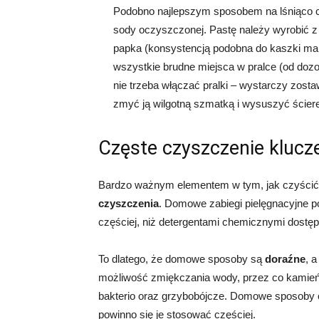
Podobno najlepszym sposobem na lśniąco cz
sody oczyszczonej. Pastę należy wyrobić z 
papka (konsystencją podobna do kaszki m
wszystkie brudne miejsca w pralce (od do
nie trzeba włączać pralki – wystarczy zost
zmyć ją wilgotną szmatką i wysuszyć ścier
Częste czyszczenie klucz
Bardzo ważnym elementem w tym, jak czyścić
czyszczenia
. Domowe zabiegi pielęgnacyjne p
częściej, niż detergentami chemicznymi dostę
To dlatego, że domowe sposoby są
doraźne
, 
możliwość zmiękczania wody, przez co kamień 
bakterio oraz grzybobójcze. Domowe sposoby cz
powinno się je stosować częściej.