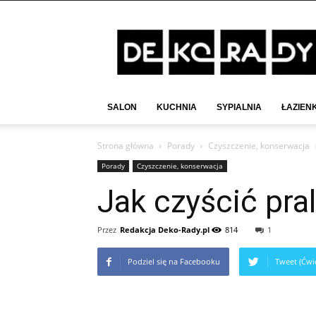
Deko-
Rady.pl
SALON
KUCHNIA
SYPIALNIA
ŁAZIEN
Strona główna
Porady
Czyszczenie, konserwacja
Porady
Czyszczenie, konserwacja
Jak czyścić pra
Przez
Redakcja Deko-Rady.pl
814
1
Podziel się na Facebooku
Tweet (Ćwie