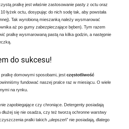
ystą pralkę jest właśnie zastosowanie pasty z octu oraz
10 łyżek octu, dosypując do nich sodę tak, aby powstała
annej). Tak wyrobioną mieszanką należy wysmarować
zownika aż po gumy zabezpieczające bęben). Tym razem
awić pralkę wysmarowaną pastą na kilka godzin, a następnie
eczką.
em do sukcesu!
 pralkę domowymi sposobami, jest
częstotliwość
owinniśmy fundować naszej pralce raz w miesiącu. O wiele
pnymi na rynku.
a nie zapobiegające czy chroniące. Detergenty posiadają
dłużej się nie osadza, czy też tworzą ochronne warstwy
yszczenia pralki takich „ulepszeń” nie posiadają, dlatego