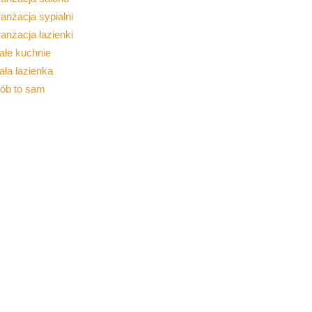
anżacja sypialni
anżacja łazienki
ałe kuchnie
ła łazienka
rób to sam