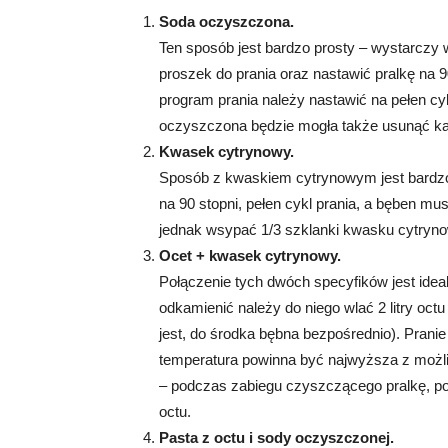
Soda oczyszczona.
Ten sposób jest bardzo prosty – wystarczy
proszek do prania oraz nastawić pralkę na 90
program prania należy nastawić na pełen cyk
oczyszczona będzie mogła także usunąć kam
Kwasek cytrynowy.
Sposób z kwaskiem cytrynowym jest bardz
na 90 stopni, pełen cykl prania, a bęben m
jednak wsypać 1/3 szklanki kwasku cytryno
Ocet + kwasek cytrynowy.
Połączenie tych dwóch specyfików jest id
odkamienić należy do niego wlać 2 litry oc
jest, do środka bębna bezpośrednio). Pranie
temperatura powinna być najwyższa z możliw
– podczas zabiegu czyszczącego pralkę, p
octu.
Pasta z octu i sody oczyszczonej.