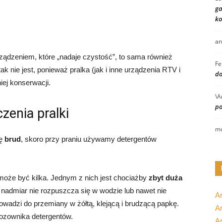
ga
ko
an
rządzeniem, które „nadaje czystość”, to sama również
Fe
k nie jest, ponieważ pralka (jak i inne urządzenia RTV i
do
ej konserwacji.
\A
po
zenia pralki
mo
ię
brud
, skoro przy praniu używamy detergentów
 może być kilka. Jednym z nich jest chociażby
zbyt duża
 nadmiar nie rozpuszcza się w wodzie lub nawet nie
A
prowadzi do przemiany w żółtą, klejącą i brudzącą papkę.
Ar
dozownika detergentów.
A