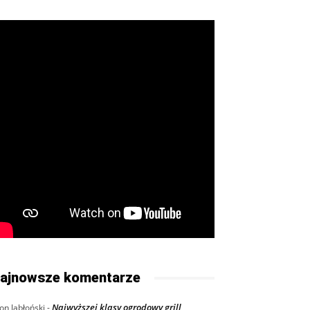
ajnowsze komentarze
Najwyższej klasy ogrodowy grill
on Jabłoński
-