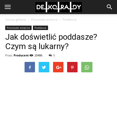
Strona główna
Pozostałe wnętrza
Poddasze
Pozostałe wnętrza
Poddasze
Jak doświetlić poddasze?
Czym są lukarny?
Przez
Producent
20486
0