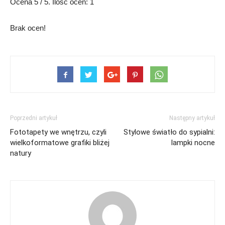
Ocena
5
/ 5. Ilość ocen:
1
Brak ocen!
Poprzedni artykuł
Następny artykuł
Fototapety we wnętrzu, czyli
Stylowe światło do sypialni:
wielkoformatowe grafiki bliżej
lampki nocne
natury