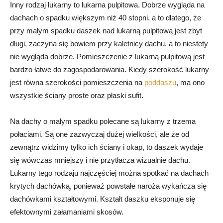
Inny rodzaj lukarny to lukarna pulpitowa. Dobrze wygląda na
dachach o spadku większym niż 40 stopni, a to dlatego, że
przy małym spadku daszek nad lukarną pulpitową jest zbyt
długi, zaczyna się bowiem przy kaletnicy dachu, a to niestety
nie wygląda dobrze. Pomieszczenie z lukarną pulpitową jest
bardzo łatwe do zagospodarowania. Kiedy szerokość lukarny
jest równa szerokości pomieszczenia na
poddaszu
, ma ono
wszystkie ściany proste oraz płaski sufit.
Na dachy o małym spadku polecane są lukarny z trzema
połaciami. Są one zazwyczaj dużej wielkości, ale że od
zewnątrz widzimy tylko ich ściany i okap, to daszek wydaje
się wówczas mniejszy i nie przytłacza wizualnie dachu.
Lukarny tego rodzaju najczęściej można spotkać na dachach
krytych dachówką, ponieważ powstałe naroża wykańcza się
dachówkami kształtowymi. Kształt daszku eksponuje się
efektownymi załamaniami skosów.