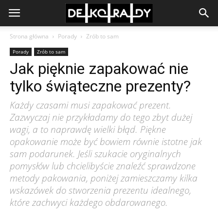
Strona główna
Porady
Zrób to sam
Porady
Zrób to sam
Jak pięknie zapakować nie
tylko świąteczne prezenty?
Każdy czasami musi zapakować prezent.
Zazwyczaj nie przykładamy do tego zbyt dużej
wagi, a to naprawdę wielki błąd. Piękne
opakowanie może być bowiem równie istotne jak
sam podarunek. Jeśli szukacie oryginalnych
pomysłów lub chcielibyście znaleźć sprawdzone
metody pakowania, poniżej zamieszczamy kilka
wskazówek do stworzenia prezentu idealnego,
które zachwyci każdego obdarowanego.