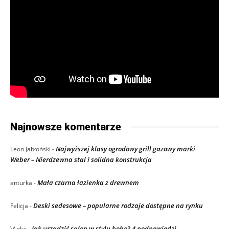
Najnowsze komentarze
Najwyższej klasy ogrodowy grill gazowy marki
Leon Jabłoński
-
Weber – Nierdzewna stal i solidna konstrukcja
Mała czarna łazienka z drewnem
anturka
-
Deski sedesowe – popularne rodzaje dostępne na rynku
Felicja
-
Jak urządzić salon w stylu boho? 4 podpowiedzi
\Anka
-