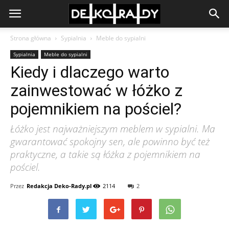
Strona główna
Sypialnia
Meble do sypialni
Sypialnia
Meble do sypialni
Kiedy i dlaczego warto
zainwestować w łóżko z
pojemnikiem na pościel?
Łóżko jest najważniejszym meblem w sypialni. Ma
gwarantować spokojny sen, ale powinno być też
praktyczne, a takie są łóżka z pojemnikiem na
pościel.
Przez
Redakcja Deko-Rady.pl
2114
2