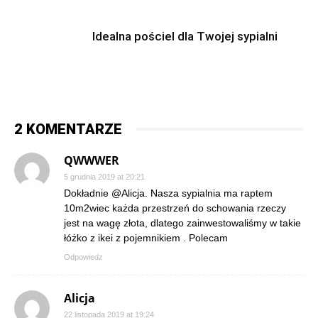
Idealna pościel dla Twojej sypialni
2 KOMENTARZE
QWWWER
5 grudnia 2019 at 20:21
Dokładnie @Alicja. Nasza sypialnia ma raptem
10m2wiec każda przestrzeń do schowania rzeczy
jest na wagę złota, dlatego zainwestowaliśmy w takie
łóżko z ikei z pojemnikiem . Polecam
Odpowiedz
Alicja
22 listopada 2019 at 19:24