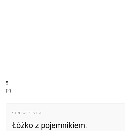
5
(
2
)
STRESZCZENIE AI
Łóżko z pojemnikiem: