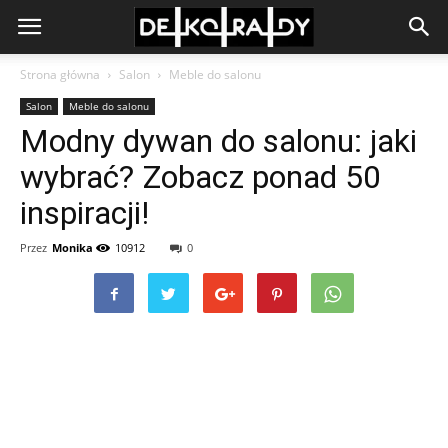
Strona główna
Salon
Meble do salonu
Salon
Meble do salonu
Modny dywan do salonu: jaki
wybrać? Zobacz ponad 50
inspiracji!
Przez
Monika
10912
0