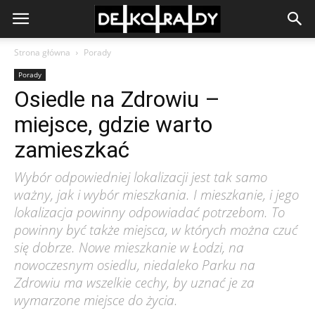
Strona główna
Porady
Porady
Osiedle na Zdrowiu –
miejsce, gdzie warto
zamieszkać
Wybór odpowiedniej lokalizacji jest tak samo
ważny, jak i wybór mieszkania. I mieszkanie, i jego
lokalizacja powinny odpowiadać potrzebom. To
powinny być także miejsca, w których można czuć
się dobrze. Nowe mieszkanie w Łodzi, na
nowoczesnym osiedlu, niedaleko Parku na
Zdrowiu ma wszelkie cechy, by uznać je za
wymarzone miejsce do życia.