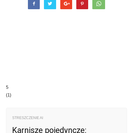
5
(
1
)
STRESZCZENIE AI
Karnisze pojedyncze: