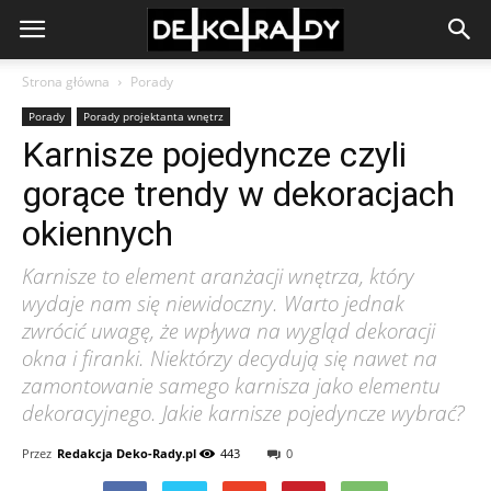
Strona główna
Porady
Porady
Porady projektanta wnętrz
Karnisze pojedyncze czyli
gorące trendy w dekoracjach
okiennych
Karnisze to element aranżacji wnętrza, który
wydaje nam się niewidoczny. Warto jednak
zwrócić uwagę, że wpływa na wygląd dekoracji
okna i firanki. Niektórzy decydują się nawet na
zamontowanie samego karnisza jako elementu
dekoracyjnego. Jakie karnisze pojedyncze wybrać?
Przez
Redakcja Deko-Rady.pl
443
0