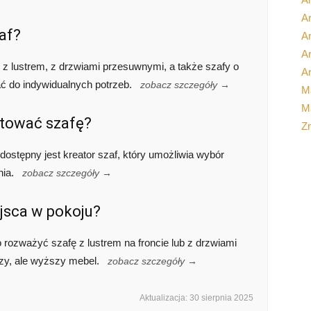
Ar
af?
A
Ar
z lustrem, z drzwiami przesuwnymi, a także szafy o
Ar
 do indywidualnych potrzeb.
zobacz szczegóły →
M
Ma
tować szafę?
Z
dostępny jest kreator szaf, który umożliwia wybór
nia.
zobacz szczegóły →
jsca w pokoju?
 rozważyć szafę z lustrem na froncie lub z drzwiami
y, ale wyższy mebel.
zobacz szczegóły →
Aktualizacja: 30 sierpnia 2025