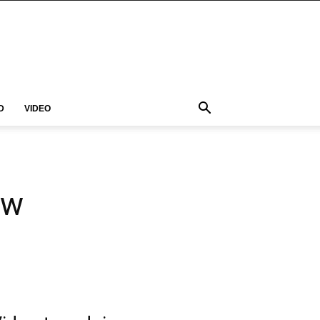
D
VIDEO
 w