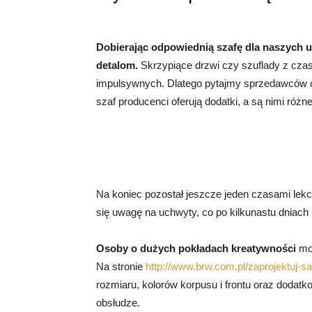
Dobierając odpowiednią szafę dla naszych u
detalom.
Skrzypiące drzwi czy szuflady z cz
impulsywnych. Dlatego pytajmy sprzedawców o
szaf producenci oferują dodatki, a są nimi różn
Na koniec pozostał jeszcze jeden czasami le
się uwagę na uchwyty, co po kilkunastu dniac
Osoby o dużych pokładach kreatywności
mog
Na stronie
http://www.brw.com.pl/zaprojektuj-s
rozmiaru, kolorów korpusu i frontu oraz dodat
obsłudze.