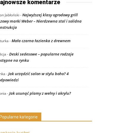
ajnowsze komentarze
Najwyższej klasy ogrodowy grill
on Jabłoński
-
zowy marki Weber – Nierdzewna stal i solidna
nstrukcja
Mała czarna łazienka z drewnem
turka
-
Deski sedesowe – popularne rodzaje
licja
-
stępne na rynku
Jak urządzić salon w stylu boho? 4
nka
-
dpowiedzi
Jak usunąć plamy z wełny i akrylu?
nia
-
Popularne kategorie
ranżacja kuchni