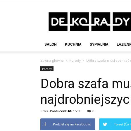
Deko-
Rady.pl
SALON
KUCHNIA
SYPIALNIA
ŁAZIEN
Strona główna
Porady
Dobra szafa musi spełniać
Porady
Dobra szafa mu
najdrobniejszyc
Przez
Producent
1562
0
Podziel się na Facebooku
Tweet (Ćwie