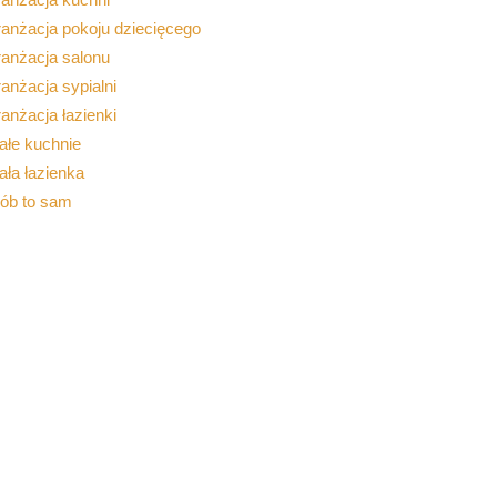
anżacja pokoju dziecięcego
ranżacja salonu
anżacja sypialni
anżacja łazienki
ałe kuchnie
ła łazienka
rób to sam