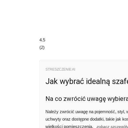
4.5
(
2
)
STRESZCZENIE AI
Jak wybrać idealną sza
Na co zwrócić uwagę wybiera
Należy zwrócić uwagę na pojemność, styl, 
uchwyty oraz dostępne dodatki, takie jak k
wielkości pomieszczenia.
zobacz szczegół