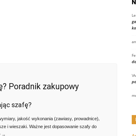
N
Le
ga
ko
an
Fe
do
\A
po
fę? Poradnik zakupowy
mo
jąc szafę?
wymiary, jakość wykonania (zawiasy, prowadnice),
osze i wieszaki. Ważne jest dopasowanie szafy do
y →
A