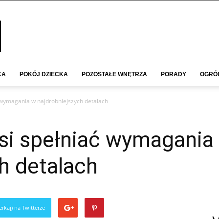
KA
POKÓJ DZIECKA
POZOSTAŁE WNĘTRZA
PORADY
OGRÓ
 wymagania w najdrobniejszych detalach
si spełniać wymagania
h detalach
rkaj) na Twitterze