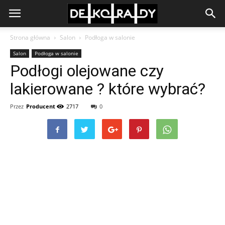
Strona główna
Salon
Podłoga w salonie
Salon
Podłoga w salonie
Podłogi olejowane czy
lakierowane ? które wybrać?
Przez
Producent
2717
0