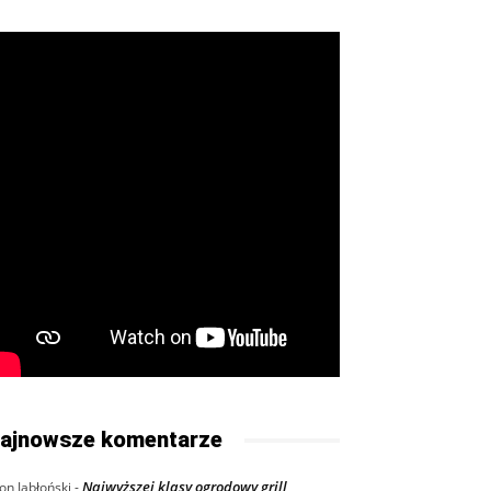
ajnowsze komentarze
Najwyższej klasy ogrodowy grill
on Jabłoński
-