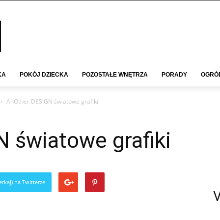
KA
POKÓJ DZIECKA
POZOSTAŁE WNĘTRZA
PORADY
OGRÓ
AnOther DESIGN światowe grafiki
 światowe grafiki
rkaj) na Twitterze
V