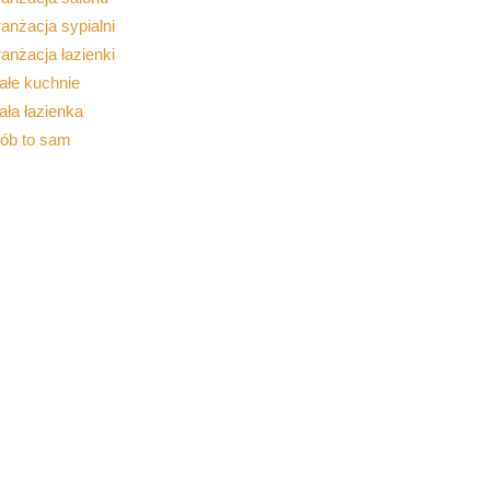
anżacja sypialni
anżacja łazienki
ałe kuchnie
ła łazienka
rób to sam