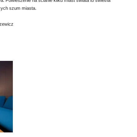
a. Powieszenie na ścianie kilku miast świata to świetna
ących szum miasta.
czewicz