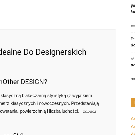
ga
ko
an
Fe
do
Idealne Do Designerskich
\A
po
mo
 AnOther DESIGN?
klasyczną biało-czarną stylistyką (z wyjątkiem
nętrz klasycznych i nowoczesnych. Przedstawiają
owstania, powierzchnią i liczbą ludności.
zobacz
A
Ar
A