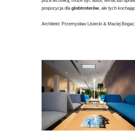
poza techniką, może być autor, temat lub opraw
propozycja dla
globtroterów
, ale tych kochaj
Architekt: Przemysław Lisiecki & Maciej Boga