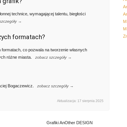
 grafik?
Ar
onnej technice, wymagającej talentu, biegłości
Ar
M
szczegóły →
Ma
użych formatach?
Z
h formatach, co pozwala na tworzenie własnych
cych różne miasta.
zobacz szczegóły →
aciej Bogaczewicz.
zobacz szczegóły →
Aktualizacja: 17 sierpnia 2025
Grafiki AnOther DESIGN