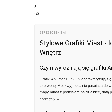
5
(
2
)
STRESZCZENIE AI
Stylowe Grafiki Miast - 
Wnętrz
Czym wyróżniają się grafiki
Grafiki AnOther DESIGN charakteryzują się 
czerwonej Moskwy), idealnie pasującą do w
mapy miast z podziałem na dzielnice, datą p
szczegóły →