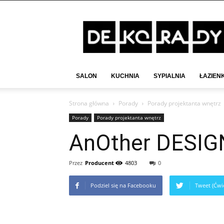
Deko-
Rady.pl
SALON
KUCHNIA
SYPIALNIA
ŁAZIEN
Strona główna
Porady
Porady projektanta wnętrz
Porady
Porady projektanta wnętrz
AnOther DESIGN
Przez
Producent
4803
0
Podziel się na Facebooku
Tweet (Ćwie