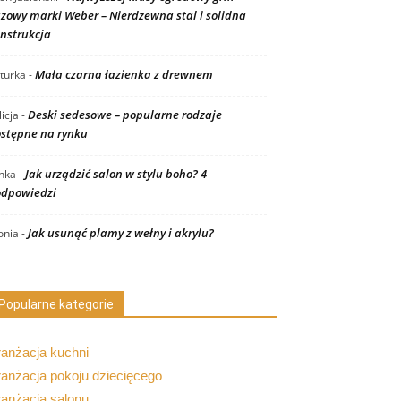
zowy marki Weber – Nierdzewna stal i solidna
nstrukcja
Mała czarna łazienka z drewnem
turka
-
Deski sedesowe – popularne rodzaje
licja
-
stępne na rynku
Jak urządzić salon w stylu boho? 4
nka
-
dpowiedzi
Jak usunąć plamy z wełny i akrylu?
nia
-
Popularne kategorie
ranżacja kuchni
anżacja pokoju dziecięcego
ranżacja salonu