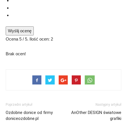
Wyślij ocenę
Ocena
5
/ 5. Ilość ocen:
2
Brak ocen!
Poprzedni artykuł
Następny artykuł
Ozdobne donice od firmy
AnOther DESIGN światowe
doniceozdobne.pl
grafiki